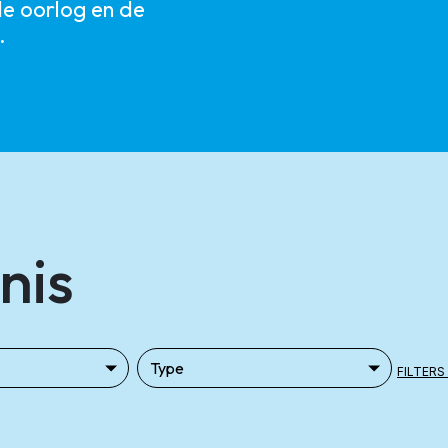
de oorlog en de
.
nis
FILTERS