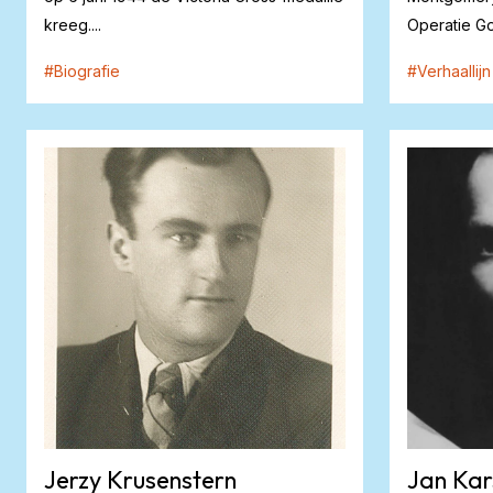
kreeg....
Operatie G
Caen, om de 
#
Biografie
#
Verhaallijn
Jerzy Krusenstern
Jan Kar