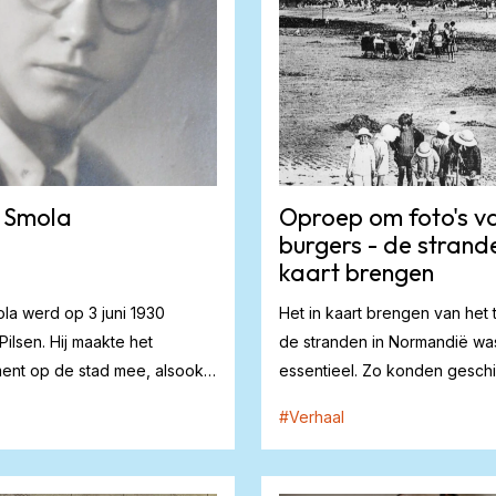
 Smola
Oproep om foto's v
burgers - de strande
kaart brengen
la werd op 3 juni 1930
Het in kaart brengen van het 
Pilsen. Hij maakte het
de stranden in Normandië wa
nt op de stad mee, alsook
essentieel. Zo konden geschi
g do...
landingsvaartuigen...
#
Verhaal