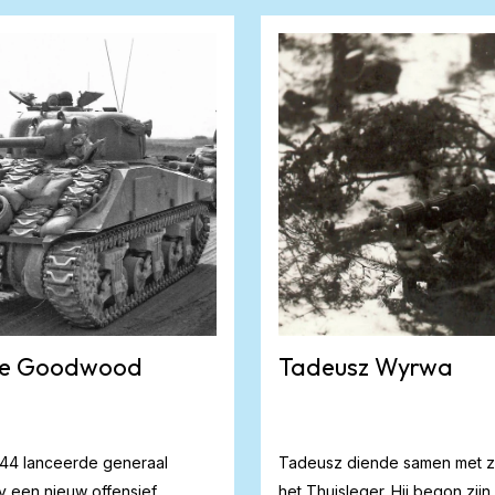
ie Goodwood
Tadeusz Wyrwa
1944 lanceerde generaal
Tadeusz diende samen met zi
 een nieuw offensief,
het Thuisleger. Hij begon zijn 