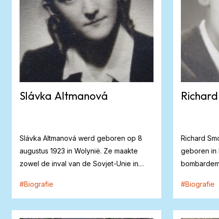
Slávka Altmanová
Richard
Slávka Altmanová werd geboren op 8
Richard Smo
augustus 1923 in Wolynië. Ze maakte
geboren in 
zowel de inval van de Sovjet-Unie in
bombardeme
1939 mee, al...
de bevrijdin
#
Biografie
#
Biografie