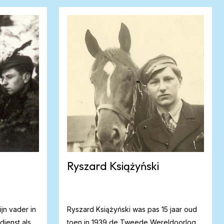
Ryszard Książyński
jn vader in
Ryszard Książyński was pas 15 jaar oud
dienst als
toen in 1939 de Tweede Wereldoorlog