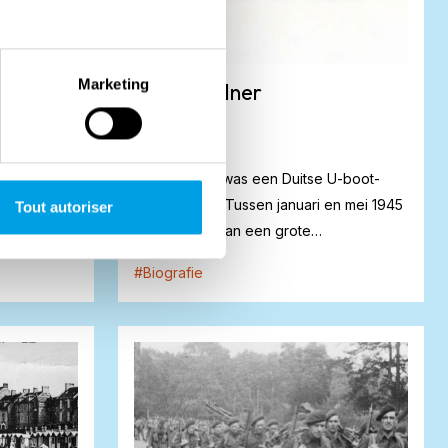
Marketing
Horst Willner
Horst Willner was een Duitse U-boot-
r
commandant. Tussen januari en mei 1945
Tout autoriser
en ze in juli
nam hij deel aan een grote
c...
marineoperatie waa...
#
Biografie