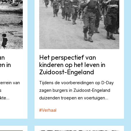
an
Het perspectief van
n in
kinderen op het leven in
Zuidoost-Engeland
terrein van
Tijdens de voorbereidingen op D-Day
s
zagen burgers in Zuidoost-Engeland
kte
duizenden troepen en voertuigen
neerstrijken in r...
#
Verhaal