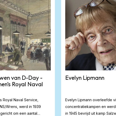
wen van D-Day -
Evelyn Lipmann
n’s Royal Naval
 Royal Naval Service,
Evelyn Lipmann overleefde vi
NS/Wrens, werd in 1939
concentratiekampen en werd u
gericht om een aantal
in 1945 bevrijd uit kamp Salzw