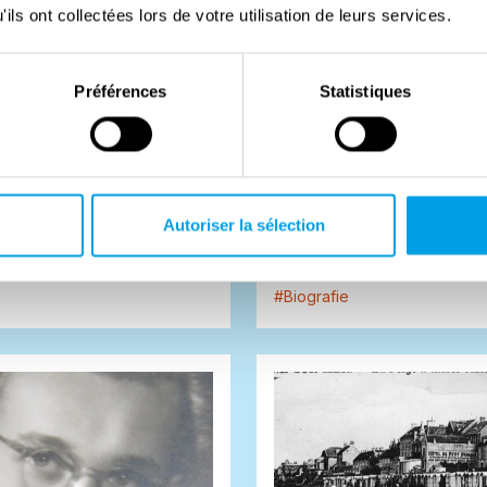
ils ont collectées lors de votre utilisation de leurs services.
Préférences
Statistiques
ushell
Irma Grese
liceerde de Australische
Irma Grese was een
ul Brickhill The Great Escape.
concentratiekampbewaakste
Autoriser la sélection
as gebaseerd op een
(Aufseherin). Ze was pas 18 to
..
1942 bij Ravensbrück, een con
#
Biografie