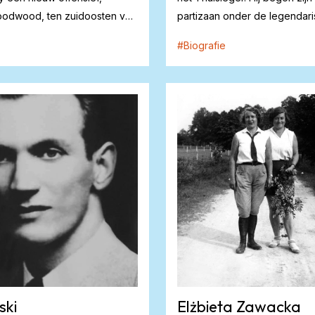
oodwood, ten zuidoosten van
partizaan onder de legendar
sin...
majoor...
#
Biografie
ski
Elżbieta Zawacka