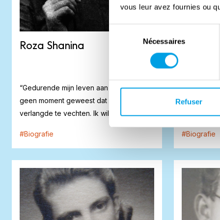
vous leur avez fournies ou qu'
Sélection
Nécessaires
du
Roza Shanina
Roger B
consentement
“Gedurende mijn leven aan het front is er
In 1950 pub
geen moment geweest dat ik niet
schrijver Pa
Refuser
verlangde te vechten. Ik wil zijn waar de
Het boek w
geve...
massale ont.
#
Biografie
#
Biografie