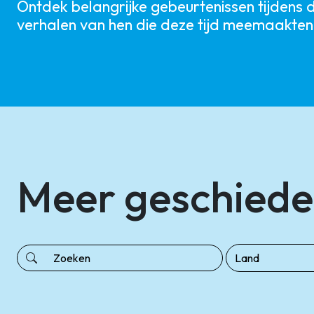
Ontdek belangrijke gebeurtenissen tijdens 
verhalen van hen die deze tijd meemaakten
Meer geschiede