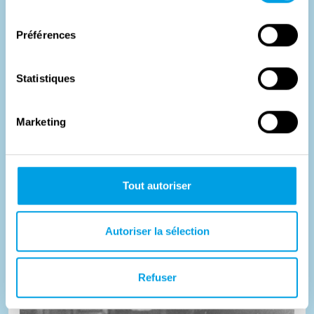
consentement
Préférences
Statistiques
Marketing
Bevrijding van de Elzas
Tout autoriser
De Elzas werd in fases bevrijd. Door logistieke problemen,
onbegaanbaar terrein, hardnekkig Duits verzet en
onenigheid t...
Autoriser la sélection
#
Verhaallijn
Refuser