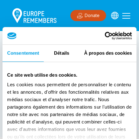
Donate
0
resulta(a)t(en)
Bekijk de kaart
Consentement
Détails
À propos des cookies
Registreer uw evenement op
Ce site web utilise des cookies.
Europe Remembers
Les cookies nous permettent de personnaliser le contenu
et les annonces, d'offrir des fonctionnalités relatives aux
Maak een account aan om uw evenement te registreren
médias sociaux et d'analyser notre trafic. Nous
partageons également des informations sur l'utilisation de
Een evenement maken
notre site avec nos partenaires de médias sociaux, de
publicité et d'analyse, qui peuvent combiner celles-ci
avec d'autres informations que vous leur avez fournies
ou qu'ils ont collectées lors de votre utilisation de leurs