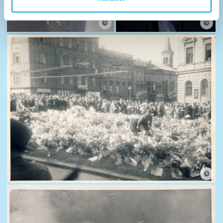
©
©
©