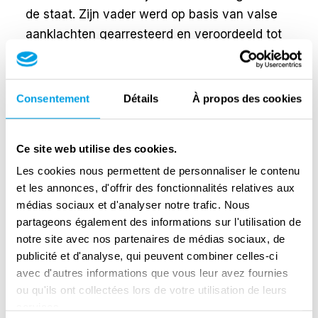
de staat. Zijn vader werd op basis van valse
aanklachten gearresteerd en veroordeeld tot
een jaar cel. Als gevolg van Operatie B –
Bourgeoisie werd Richards familie gedwongen
Pilsen tijdelijk te verlaten. Tijdens deze
Consentement
Détails
À propos des cookies
operatie werden ‘politiek onbetrouwbare
individuen’ gedwongen grotere steden te
Ce site web utilise des cookies.
verlaten en in kleinere dorpen op het
Les cookies nous permettent de personnaliser le contenu
platteland te gaan wonen.
et les annonces, d'offrir des fonctionnalités relatives aux
Richard studeerde werktuigbouwkunde in
médias sociaux et d'analyser notre trafic. Nous
partageons également des informations sur l'utilisation de
Pilsen, maar moest dit onderbreken vanwege
notre site avec nos partenaires de médias sociaux, de
verplichte militaire dienst bij de
publicité et d'analyse, qui peuvent combiner celles-ci
ondersteunende technische troepen. Dit was
avec d'autres informations que vous leur avez fournies
in feite dwangarbeid. Hij moest hier tussen
ou qu'ils ont collectées lors de votre utilisation de leurs
1951 en 1954 in dienst blijven. Na zijn vrijlating
services.