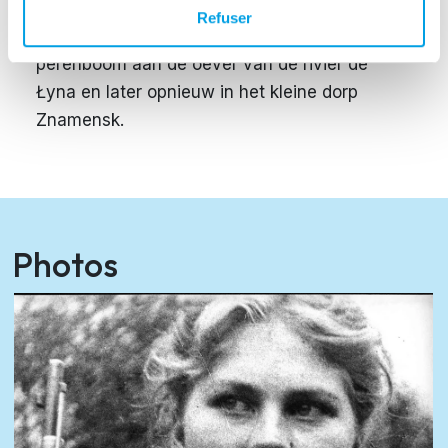
een granaatscherf. Een dag later stierf ze, op
Refuser
20-jarige leeftijd. Ze werd begraven onder een
perenboom aan de oever van de rivier de
Łyna en later opnieuw in het kleine dorp
Znamensk.
Photos