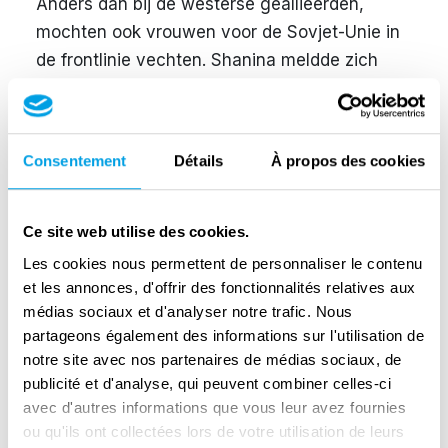
Anders dan bij de westerse geallieerden,
mochten ook vrouwen voor de Sovjet-Unie in
de frontlinie vechten. Shanina meldde zich
aan als sluipschutter en mocht in juni 1943 de
centrale sluipschuttersopleiding voor vrouwen
volgen. Nog geen jaar later voegde ze zich bij
Consentement
Détails
À propos des cookies
het peloton van vrouwelijke sluipschutters in
e
de 184
infanteriedivisie. Diezelfde maand
doodde ze haar eerste Duitse soldaat. Tegen
Ce site web utilise des cookies.
het eind van maart 1944 werd Shanina de
Les cookies nous permettent de personnaliser le contenu
e
eerste vrouwelijke militair uit het 3
Wit-
et les annonces, d'offrir des fonctionnalités relatives aux
e
Russische front die een Orde van de Glorie (3
médias sociaux et d'analyser notre trafic. Nous
partageons également des informations sur l'utilisation de
klasse) ontving. Op dat moment stonden er
notre site avec nos partenaires de médias sociaux, de
meer dan twintig doden op haar naam.
publicité et d'analyse, qui peuvent combiner celles-ci
Shanina schreef in haar dagboek dat ze
avec d'autres informations que vous leur avez fournies
steeds ongevoeliger werd over de dood,
ou qu'ils ont collectées lors de votre utilisation de leurs