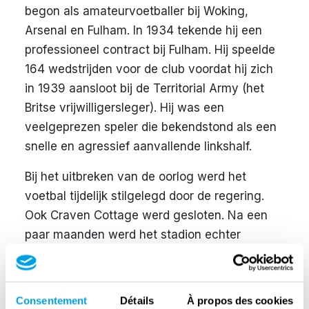
begon als amateurvoetballer bij Woking,
Arsenal en Fulham. In 1934 tekende hij een
professioneel contract bij Fulham. Hij speelde
164 wedstrijden voor de club voordat hij zich
in 1939 aansloot bij de Territorial Army (het
Britse vrijwilligersleger). Hij was een
veelgeprezen speler die bekendstond als een
snelle en agressief aanvallende linkshalf.
Bij het uitbreken van de oorlog werd het
voetbal tijdelijk stilgelegd door de regering.
Ook Craven Cottage werd gesloten. Na een
paar maanden werd het stadion echter
heropend, met een gehalveerde
toeschouwerscapaciteit ten behoeve van de
veiligheid. Het voetbal had moeite om te
Consentement
Détails
À propos des cookies