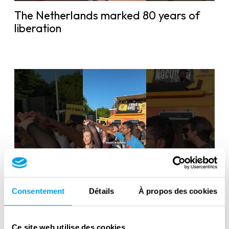
The Netherlands marked 80 years of
liberation
Liberation Day in the Netherlands: 80
Consentement
Détails
À propos des cookies
years of freedom
Ce site web utilise des cookies.