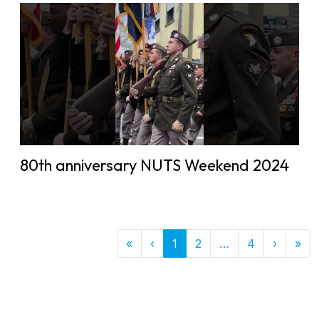
80th anniversary NUTS Weekend 2024
First
Previous
More
Next
Las
«
‹
1
2
…
4
›
»