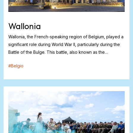
Wallonia
Wallonia, the French-speaking region of Belgium, played a
significant role during World War II, particularly during the
Battle of the Bulge. This battle, also known as the
Ardennes Offensive, was the last major German offensive
#
Belgio
campaign on the Western Front. It took place from
December 1944 to Janua...