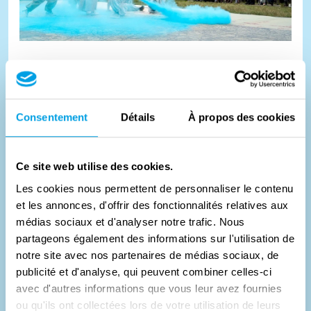
Brabante settentrionale
Nella Seconda guerra mondiale, gli Alleati raggiunsero
questa regione meridionale dei Paesi Bassi nel settembre
Consentement
Détails
À propos des cookies
1944 durante l'operazione Market Garden. I paracadutisti
americani atterrarono vicino a Eindhoven, mentre le forze
Ce site web utilise des cookies.
#
Paesi Bassi
di terra attraversarono la parte orientale del Brabante
Les cookies nous permettent de personnaliser le contenu
settentrionale, p...
et les annonces, d'offrir des fonctionnalités relatives aux
médias sociaux et d'analyser notre trafic. Nous
partageons également des informations sur l'utilisation de
notre site avec nos partenaires de médias sociaux, de
publicité et d'analyse, qui peuvent combiner celles-ci
avec d'autres informations que vous leur avez fournies
ou qu'ils ont collectées lors de votre utilisation de leurs