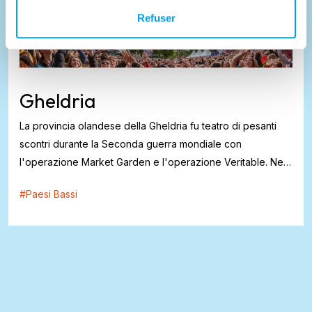
Refuser
Gheldria
La provincia olandese della Gheldria fu teatro di pesanti
scontri durante la Seconda guerra mondiale con
l'operazione Market Garden e l'operazione Veritable. Nel
settembre 1944, gli Alleati tentarono di conquistare alcuni
#
Paesi Bassi
ponti su diversi fiumi per assicurarsi un rapido
avanzamento verso la Germania...