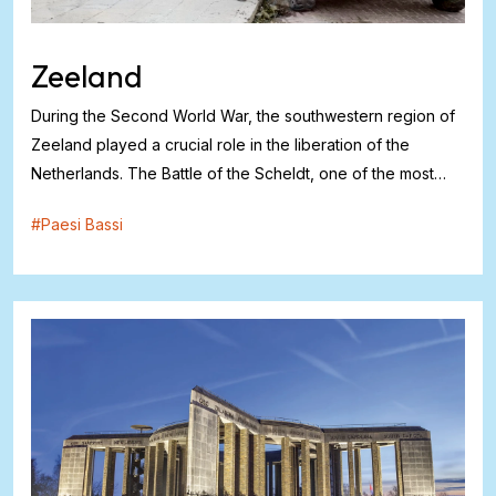
Zeeland
During the Second World War, the southwestern region of
Zeeland played a crucial role in the liberation of the
Netherlands. The Battle of the Scheldt, one of the most
intense battles, took place here, in Belgium and Brabant, in
#
Paesi Bassi
the autumn of 1944. Allied forces, including Canadian,
British and Polis...