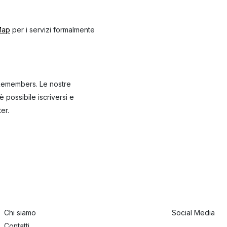
tMap
per i servizi formalmente
e Remembers. Le nostre
 possibile iscriversi e
er.
Chi siamo
Social Media
Contatti