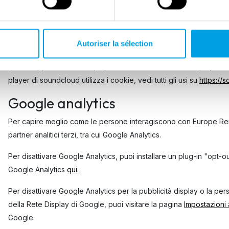
Piattaforma per le stesse finalità elencate sopra.
Soundcloud
Autoriser la sélection
Alcuni contenuti utilizzano Soundcloud come piattaforma di distri
questa applicazione web, è possibile ascoltare tramite il player s
player di soundcloud utilizza i cookie, vedi tutti gli usi su
https://
Google analytics
Per capire meglio come le persone interagiscono con Europe R
partner analitici terzi, tra cui Google Analytics.
Per disattivare Google Analytics, puoi installare un plug-in "opt-ou
Google Analytics
qui.
Per disattivare Google Analytics per la pubblicità display o la pe
della Rete Display di Google, puoi visitare la pagina
Impostazioni
Google.