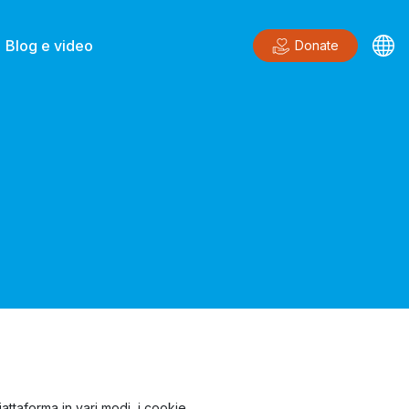
Blog e video
Donate
iattaforma in vari modi, i cookie