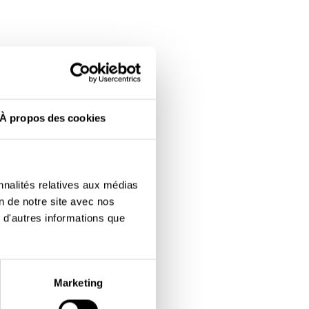
della piattaforma e quali
stare diverse versioni della
eriscono gli utenti. Utilizziamo
lizzano la Piattaforma.
À propos des cookies
 su come gli utenti
ricevute via e-mail, compreso
ntenuto. Queste informazioni ci
nnalités relatives aux médias
mail e ci aiutano a garantire
on de notre site avec nos
 d'autres informations que
Marketing
 tecnologie simili sulla