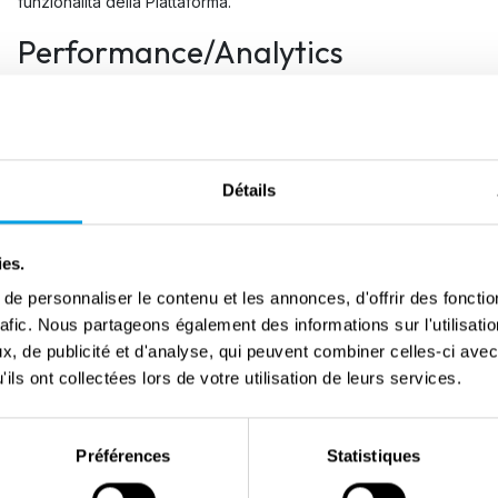
funzionalità della Piattaforma.
Performance/Analytics
Utilizziamo questi cookie per monitorare e valutare le prestazioni 
miglioramenti apportare. Per esempio, usiamo questi cookie per te
nostra piattaforma per vedere quali caratteristiche e contenuti pref
questi cookie anche per analizzare come gli utenti accedono e uti
Détails
Per esempio, possiamo ottenere informazioni sul tuo dispositivo e
interagiscono con la Piattaforma o dalle newsletter elettroniche 
ies.
se hai aperto o inoltrato una newsletter, o hai cliccato sul suo co
e personnaliser le contenu et les annonces, d'offrir des fonctio
permettono di conoscere l'efficacia delle nostre newsletter via e-
rafic. Nous partageons également des informations sur l'utilisati
che le informazioni offerte siano di vostro interesse.
, de publicité et d'analyse, qui peuvent combiner celles-ci avec
ils ont collectées lors de votre utilisation de leurs services.
Préférences
Statistiques
Abbiamo permesso ad alcuni fornitori di servizi di inserire cookie e