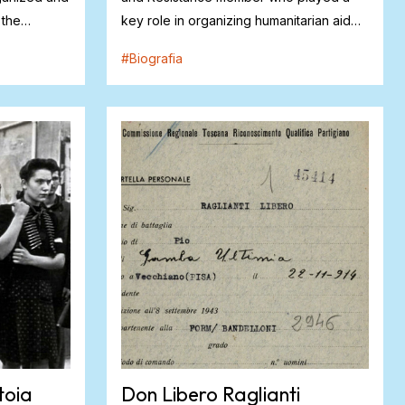
 the
key role in organizing humanitarian aid
and su...
#
Biografia
toia
Don Libero Raglianti