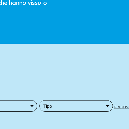
 che hanno vissuto
RIMUOVI