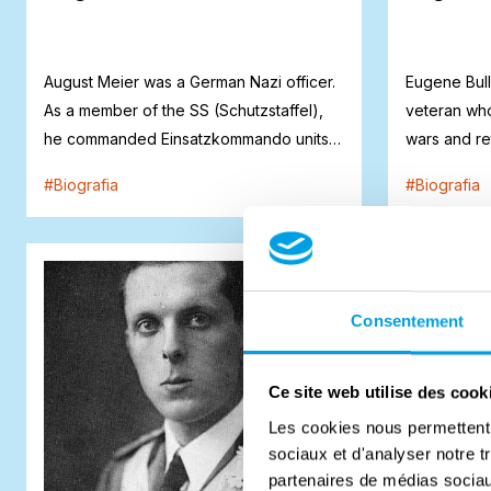
August Meier was a German Nazi officer.
Eugene Bul
As a member of the SS (Schutzstaffel),
veteran who
he commanded Einsatzkommando units
wars and re
in Eas...
during t...
#
Biografia
#
Biografia
Consentement
Ce site web utilise des cook
Les cookies nous permettent d
sociaux et d'analyser notre t
partenaires de médias sociaux