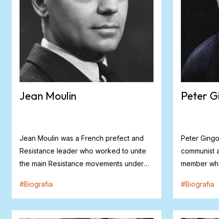
Jean Moulin
Peter G
Jean Moulin was a French prefect and
Peter Ging
Resistance leader who worked to unite
communist a
the main Resistance movements under
member who 
the autho...
France and 
#
Biografia
#
Biografia