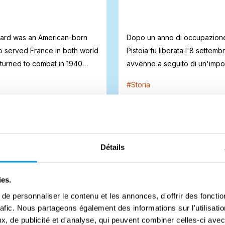
lard was an American-born
Dopo un anno di occupazion
 served France in both world
Pistoia fu liberata l'8 settemb
turned to combat in 1940
avvenne a seguito di un'impo
oper...
#
Storia
Détails
ies.
e personnaliser le contenu et les annonces, d'offrir des fonctio
rafic. Nous partageons également des informations sur l'utilisati
, de publicité et d'analyse, qui peuvent combiner celles-ci avec