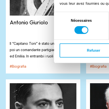
vous leur avez fournies ou qu'
Sélection
Nécessaires
du
Antonio Giuriolo
Mario N
consentement
Il “Capitano Toni” è stato un insegnante
Mario Nanni 
poi un comandante partigiano tra Veneto
montagna b
Refuser
ed Emiliia. In entrambi i ruoli è stat...
diventato un 
#
Biografia
#
Biografia