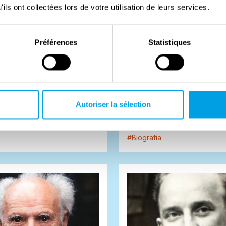
ils ont collectées lors de votre utilisation de leurs services.
Préférences
Statistiques
anni
Gino Costantini
è stato un partigiano sulla
Gino Costantini, ferroviere di
olognese. Nel dopoguerra è
un valoroso comandante nella
Autoriser la sélection
artista prestigioso. Alla fine...
Reno, dove combatté a fianco 
#
Biografia