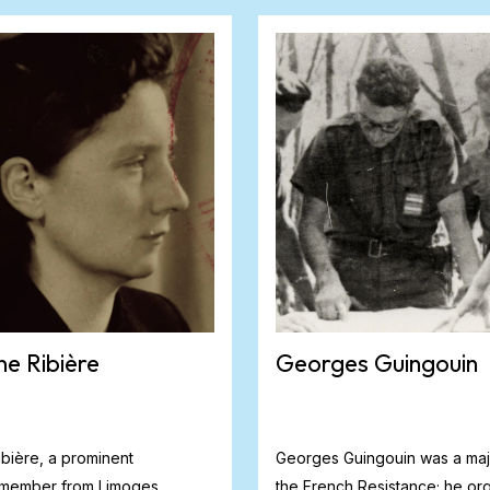
e Ribière
Georges Guingouin
bière, a prominent
Georges Guingouin was a majo
 member from Limoges,
the French Resistance; he or