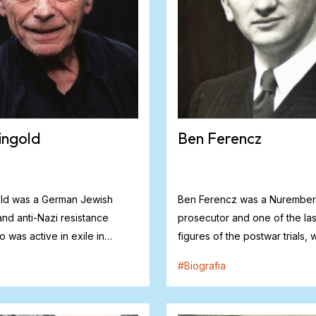
ingold
Ben Ferencz
old was a German Jewish
Ben Ferencz was a Nurembe
nd anti-Nazi resistance
prosecutor and one of the las
was active in exile in
figures of the postwar trials,
fought...
dedicated his li...
#
Biografia