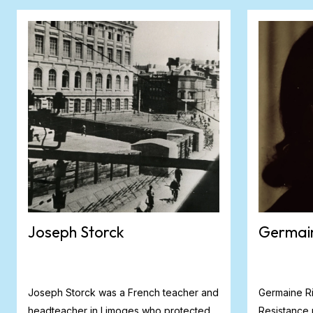
Joseph Storck
Germain
Joseph Storck was a French teacher and
Germaine Ri
headteacher in Limoges who protected
Resistance