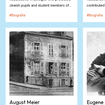
Jewish pupils and student members of
contributed
the Res...
Jews, particu
#
Biografia
#
Biografia
August Meier
Eugene 