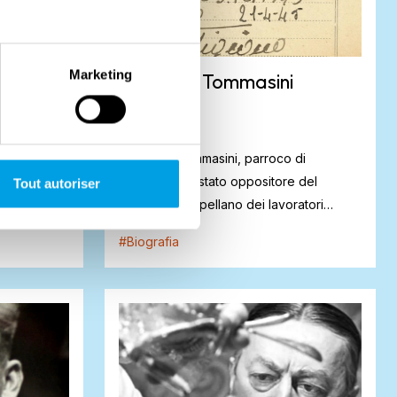
Marketing
Don Luigi Tommasini
 Vergato, fu
Don Luigi Tommasini, parroco di
 Valle del
Burzanella, è stato oppositore del
Tout autoriser
dei parti...
fascismo, cappellano dei lavoratori
italiani in Germa...
#
Biografia