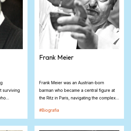
Frank Meier
rg
Frank Meier was an Austrian-born
t surviving
barman who became a central figure at
 who
the Ritz in Paris, navigating the complex
realiti...
#
Biografia