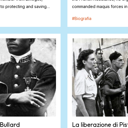
 to protecting and saving
commanded maquis forces in
larly ch...
Limousin ...
#
Biografia
Bullard
La liberazione di Pis