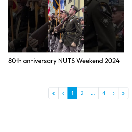
80th anniversary NUTS Weekend 2024
First
Previous
More
Next
Las
«
‹
1
2
…
4
›
»