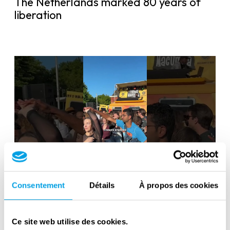
The Netherlands marked 80 years of
liberation
Liberation Day in the Netherlands: 80
years of freedom
Consentement
Détails
À propos des cookies
Ce site web utilise des cookies.