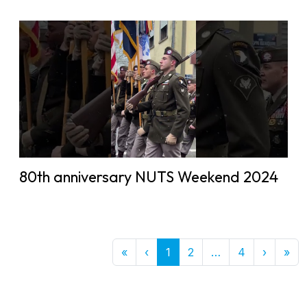
80th anniversary NUTS Weekend 2024
First
Previous
More
Next
Las
«
‹
1
2
…
4
›
»