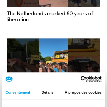
The Netherlands marked 80 years of
liberation
Liberation Day in the Netherlands: 80
Consentement
Détails
À propos des cookies
years of freedom