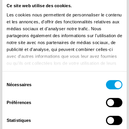
Ce site web utilise des cookies.
Les cookies nous permettent de personnaliser le contenu
et les annonces, d'offrir des fonctionnalités relatives aux
médias sociaux et d'analyser notre trafic. Nous
partageons également des informations sur l'utilisation de
notre site avec nos partenaires de médias sociaux, de
publicité et d'analyse, qui peuvent combiner celles-ci
avec d'autres informations que vous leur avez fournies
ou qu'ils ont collectées lors de votre utilisation de leurs
services.
Remembrance Day in Amsterdam
Sélection
Nécessaires
du
consentement
Préférences
Statistiques