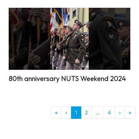
80th anniversary NUTS Weekend 2024
First
Previous
More
Next
Las
«
‹
1
2
…
4
›
»