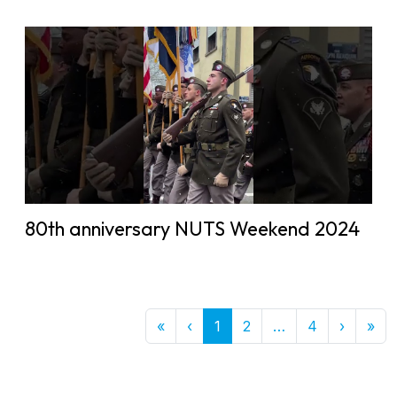
80th anniversary NUTS Weekend 2024
First
Previous
More
Next
Las
«
‹
1
2
…
4
›
»