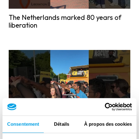
The Netherlands marked 80 years of
liberation
Liberation Day in the Netherlands: 80
Consentement
Détails
À propos des cookies
years of freedom