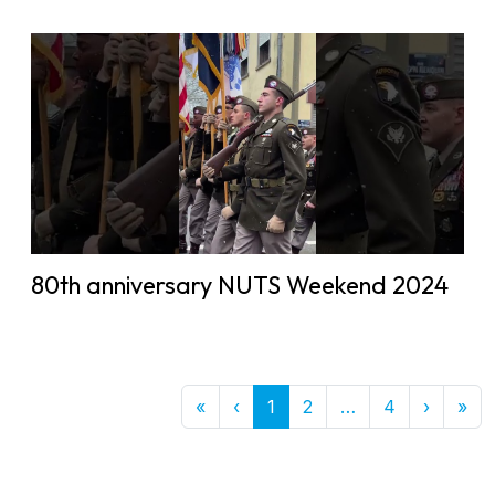
80th anniversary NUTS Weekend 2024
First
Previous
More
Next
Las
«
‹
1
2
…
4
›
»