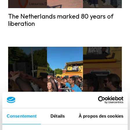
The Netherlands marked 80 years of
liberation
Liberation Day in the Netherlands: 80
Consentement
Détails
À propos des cookies
years of freedom