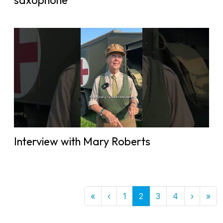
saxophone
Interview with Mary Roberts
First
Previous
Next
Las
«
‹
1
2
3
4
›
»