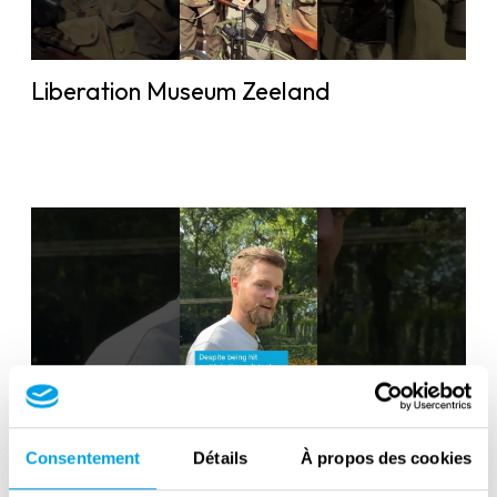
Liberation Museum Zeeland
Battle of the Scheldt Axel and Hulst
Consentement
Détails
À propos des cookies