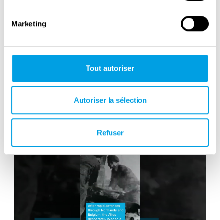
Marketing
Tout autoriser
Interview with Professor Tobias van
Autoriser la sélection
Gent
Refuser