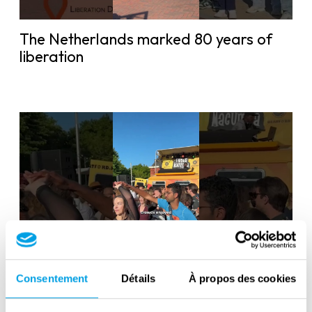
The Netherlands marked 80 years of
liberation
Liberation Day in the Netherlands: 80
Consentement
Détails
À propos des cookies
years of freedom