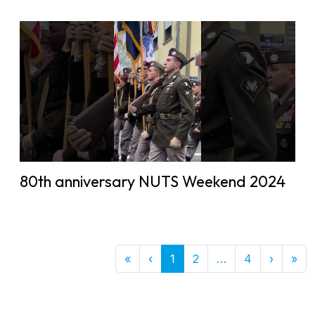
80th anniversary NUTS Weekend 2024
First
Previous
More
Next
Las
«
‹
1
2
…
4
›
»