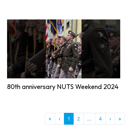
80th anniversary NUTS Weekend 2024
First
Previous
More
Next
Last
3
«
‹
1
2
…
4
›
»