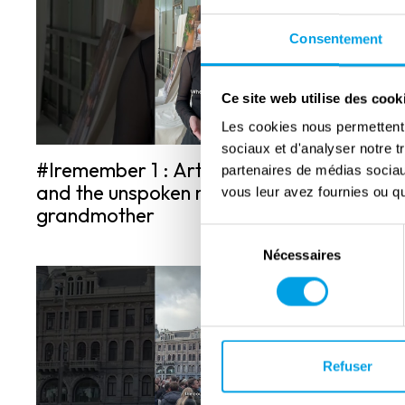
Consentement
Ce site web utilise des cook
Les cookies nous permettent d
sociaux et d'analyser notre t
#Iremember 1 : Artist Natalia Grezina
partenaires de médias sociaux
and the unspoken memories of her
vous leur avez fournies ou qu'
grandmother
Sélection
Nécessaires
du
consentement
Refuser