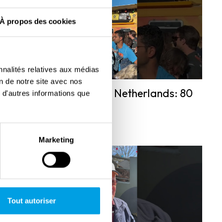
À propos des cookies
nnalités relatives aux médias
on de notre site avec nos
Liberation Day in the Netherlands: 80
 d'autres informations que
years of freedom
Marketing
Tout autoriser