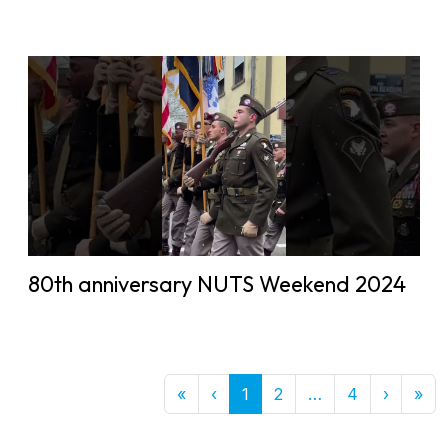
80th anniversary NUTS Weekend 2024
First
Previous
More
Next
Las
«
‹
1
2
…
4
›
»