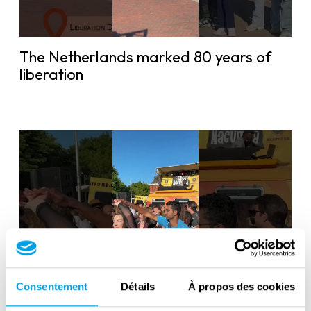
The Netherlands marked 80 years of
liberation
Liberation Day in the Netherlands: 80
Consentement
Détails
À propos des cookies
years of freedom