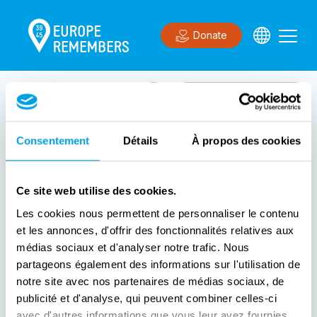
Donate
0
Ergebnis(se)
Siehe die Karte
Consentement
Détails
À propos des cookies
Registrieren Sie Ihre
Veranstaltung bei Europe
Ce site web utilise des cookies.
Remembers
Les cookies nous permettent de personnaliser le contenu
et les annonces, d'offrir des fonctionnalités relatives aux
Erstellen Sie ein Konto, um Ihre Veranstaltung zu
médias sociaux et d'analyser notre trafic. Nous
registrieren
partageons également des informations sur l'utilisation de
notre site avec nos partenaires de médias sociaux, de
Eine Veranstaltung erstellen
publicité et d'analyse, qui peuvent combiner celles-ci
avec d'autres informations que vous leur avez fournies