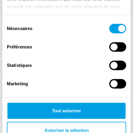
ou qu'ils ont collectées lors de votre utilisation de leurs
services.
Sélection
Nécessaires
du
consentement
Préférences
Statistiques
Gedenkveranstaltungen
Veranstaltungen
Über
Ausstellungen
Reiseziele
Kontakt
Marketing
Konferenzen
Geschichte
Mitmachen
Festivals
Videos
Presse
Online
Blog
Tout autoriser
Andere
Veranstaltungen
Autoriser la sélection