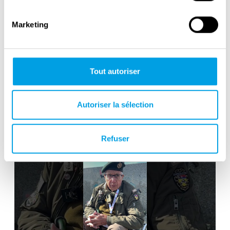
Marketing
Tout autoriser
80th Anniversary of Normandy's
Autoriser la sélection
Historic Landings
Refuser