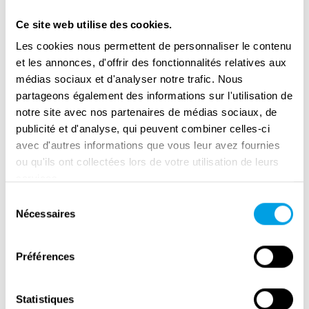
Ce site web utilise des cookies.
Les cookies nous permettent de personnaliser le contenu
et les annonces, d'offrir des fonctionnalités relatives aux
médias sociaux et d'analyser notre trafic. Nous
partageons également des informations sur l'utilisation de
notre site avec nos partenaires de médias sociaux, de
publicité et d'analyse, qui peuvent combiner celles-ci
avec d'autres informations que vous leur avez fournies
ou qu'ils ont collectées lors de votre utilisation de leurs
services.
Sélection
Memorial Camp Vught : Interview with
Nécessaires
du
Director Jeroen Van Den Eijnde
consentement
Préférences
Statistiques