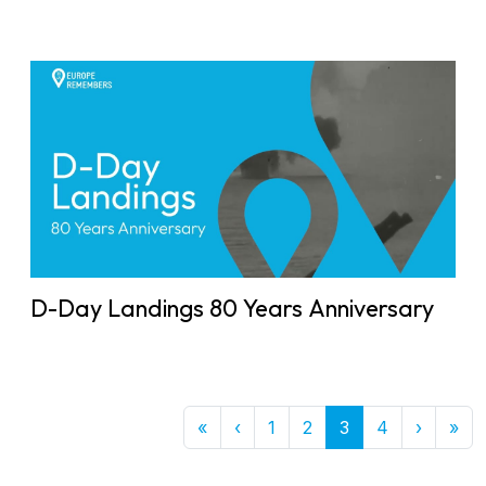
D-Day Landings 80 Years Anniversary
First
Previous
Next
Las
«
‹
1
2
3
4
›
»