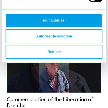
Victory in Europe Day : May 8, 1945
Tout autoriser
Autoriser la sélection
Refuser
Commemoration of the Liberation of
Drenthe