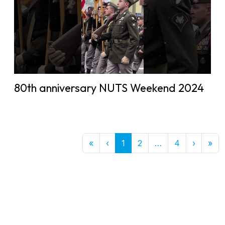
80th anniversary NUTS Weekend 2024
First
Previous
More
Next
Las
«
‹
1
2
…
4
›
»