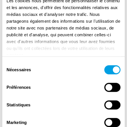
Les cookies nous permettent de personnaliser le contenu
et les annonces, d'offrir des fonctionnalités relatives aux
médias sociaux et d'analyser notre trafic. Nous
partageons également des informations sur l'utilisation de
notre site avec nos partenaires de médias sociaux, de
publicité et d'analyse, qui peuvent combiner celles-ci
avec d'autres informations que vous leur avez fournies
Remembrance Day in Amsterdam
ou qu'ils ont collectées lors de votre utilisation de leurs
services.
Sélection
Nécessaires
du
consentement
Préférences
Statistiques
Marketing