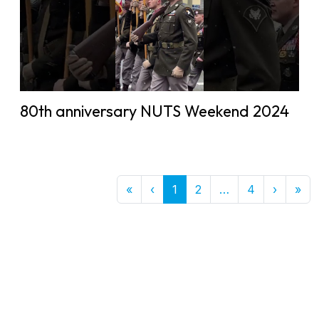
80th anniversary NUTS Weekend 2024
First
Previous
More
Next
Las
«
‹
1
2
…
4
›
»