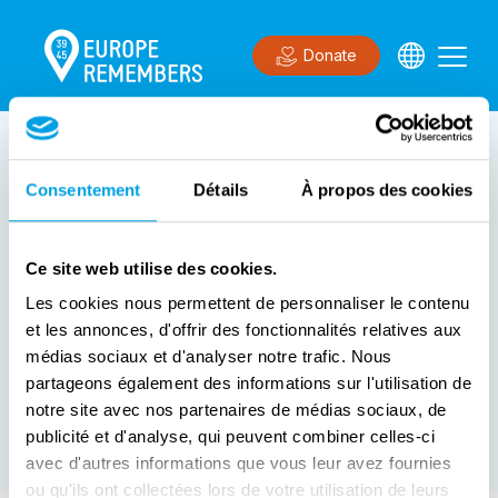
Donate
0
résultat(s)
Voir la carte
Consentement
Détails
À propos des cookies
Inscrivez votre événement sur
Ce site web utilise des cookies.
Europe Remembers
Les cookies nous permettent de personnaliser le contenu
et les annonces, d'offrir des fonctionnalités relatives aux
Créez un compte pour enregistrer votre événement
médias sociaux et d'analyser notre trafic. Nous
partageons également des informations sur l'utilisation de
Créer un événement
notre site avec nos partenaires de médias sociaux, de
publicité et d'analyse, qui peuvent combiner celles-ci
avec d'autres informations que vous leur avez fournies
ou qu'ils ont collectées lors de votre utilisation de leurs