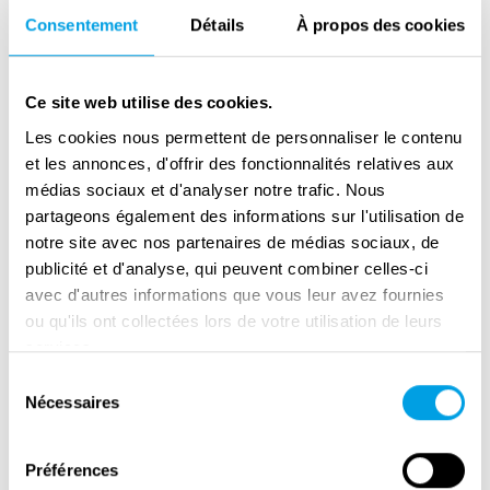
Davis Jr.
Consentement
Détails
À propos des cookies
Ce site web utilise des cookies.
Les cookies nous permettent de personnaliser le contenu
et les annonces, d'offrir des fonctionnalités relatives aux
médias sociaux et d'analyser notre trafic. Nous
partageons également des informations sur l'utilisation de
notre site avec nos partenaires de médias sociaux, de
publicité et d'analyse, qui peuvent combiner celles-ci
avec d'autres informations que vous leur avez fournies
Sicily Landings: Interview with Sir
ou qu'ils ont collectées lors de votre utilisation de leurs
Edward Llewellyn
services.
Sélection
Nécessaires
du
consentement
Préférences