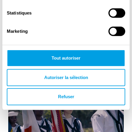
Statistiques
Marketing
Commemoration Concert, Catania,
Tout autoriser
Sicily
Autoriser la sélection
Refuser