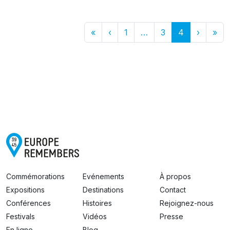
First
Previous
More
Next
Las
«
‹
1
…
3
4
›
»
Commémorations
Evénements
À propos
Expositions
Destinations
Contact
Conférences
Histoires
Rejoignez-nous
Festivals
Vidéos
Presse
En ligne
Blog