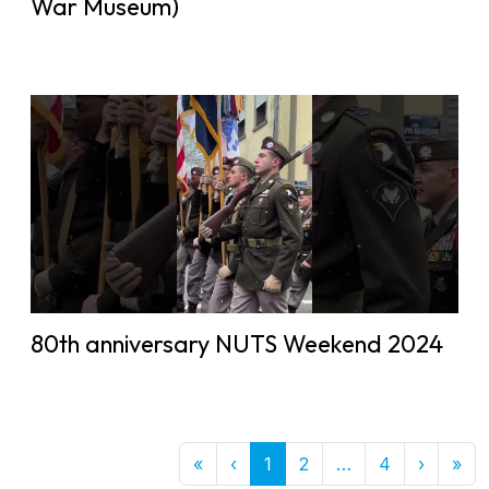
War Museum)
80th anniversary NUTS Weekend 2024
First
Previous
More
Next
Las
«
‹
1
2
…
4
›
»