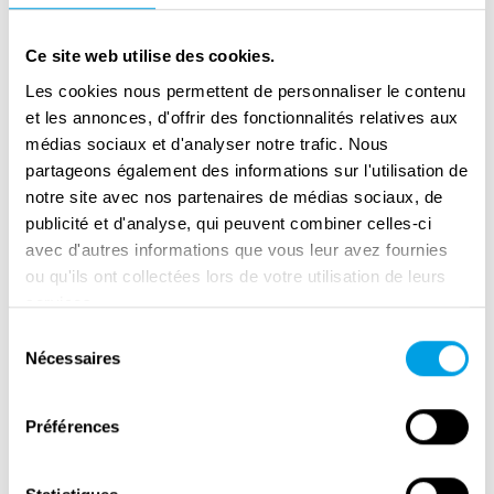
years of freedom
Ce site web utilise des cookies.
Les cookies nous permettent de personnaliser le contenu
et les annonces, d'offrir des fonctionnalités relatives aux
médias sociaux et d'analyser notre trafic. Nous
partageons également des informations sur l'utilisation de
notre site avec nos partenaires de médias sociaux, de
publicité et d'analyse, qui peuvent combiner celles-ci
avec d'autres informations que vous leur avez fournies
ou qu'ils ont collectées lors de votre utilisation de leurs
services.
Sélection
Nécessaires
Remembrance Day in Amsterdam
du
consentement
Préférences