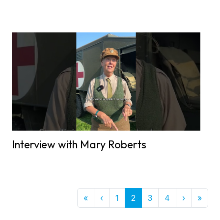
Interview with Mary Roberts
First
Previous
Next
Last
«
‹
1
2
3
4
›
»