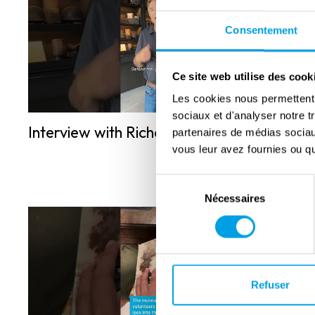
Consentement
Ce site web utilise des cook
Les cookies nous permettent d
sociaux et d'analyser notre t
Interview with Richard Tieskens
partenaires de médias sociaux
vous leur avez fournies ou qu'
Sélection
Nécessaires
du
consentement
Refuser