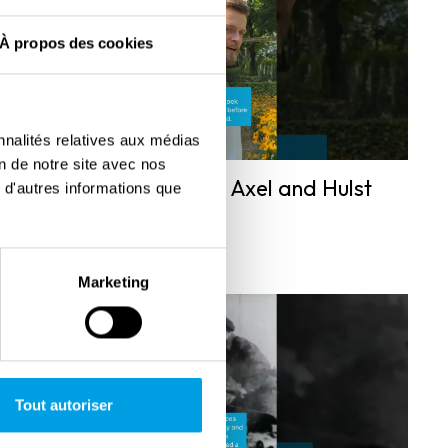
À propos des cookies
nnalités relatives aux médias
on de notre site avec nos
Battle of the Scheldt Axel and Hulst
 d'autres informations que
Marketing
Tout autoriser