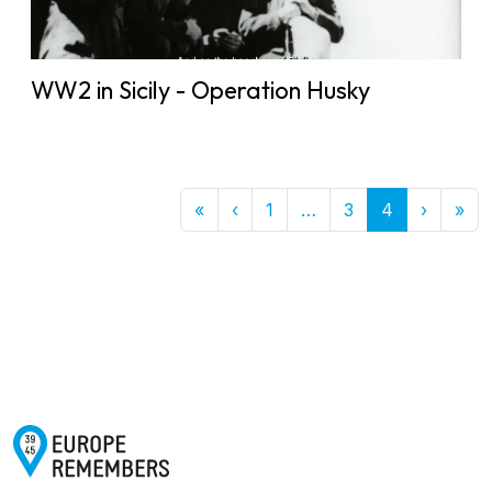
WW2 in Sicily - Operation Husky
First
Previous
More
Next
Las
«
‹
1
…
3
4
›
»