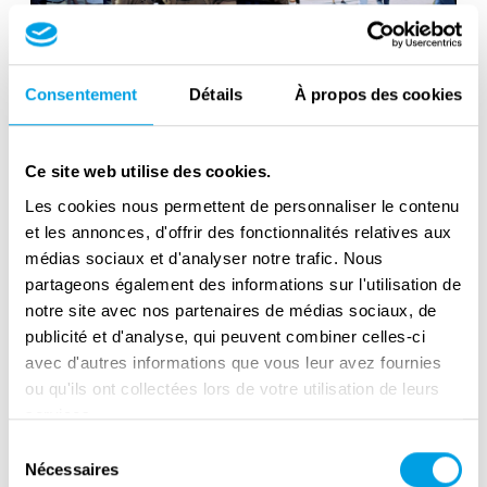
Sicily Landings: commemorations in
Consentement
Détails
À propos des cookies
Licata and interview with Mr. Gordon B.
Davis Jr.
Ce site web utilise des cookies.
Les cookies nous permettent de personnaliser le contenu
et les annonces, d'offrir des fonctionnalités relatives aux
médias sociaux et d'analyser notre trafic. Nous
partageons également des informations sur l'utilisation de
notre site avec nos partenaires de médias sociaux, de
publicité et d'analyse, qui peuvent combiner celles-ci
avec d'autres informations que vous leur avez fournies
ou qu'ils ont collectées lors de votre utilisation de leurs
services.
Sélection
Sicily Landings: Interview with Sir
Nécessaires
du