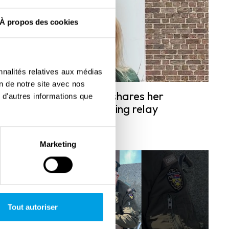
À propos des cookies
nnalités relatives aux médias
on de notre site avec nos
Marieke van Kessel shares her
 d'autres informations que
thoughts on the walking relay
“Freedom Trail”
Marketing
Tout autoriser