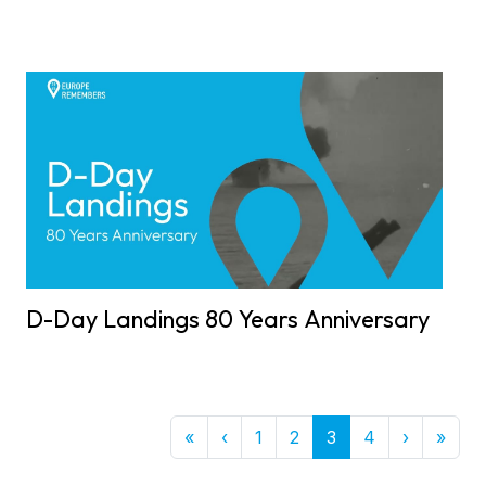
D-Day Landings 80 Years Anniversary
First
Previous
Next
Last
«
‹
1
2
3
4
›
»