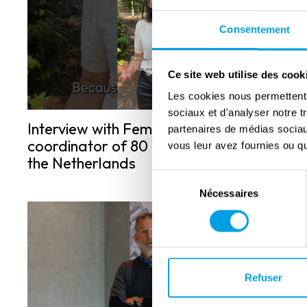
Consentement
Ce site web utilise des cook
Les cookies nous permettent d
sociaux et d'analyser notre t
Interview with Femke Klein,
partenaires de médias sociaux
coordinator of 80 Years of Freedom in
vous leur avez fournies ou qu'
the Netherlands
Sélection
Nécessaires
du
consentement
Refuser