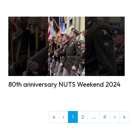
80th anniversary NUTS Weekend 2024
First
Previous
More
Next
Las
«
‹
1
2
…
4
›
»