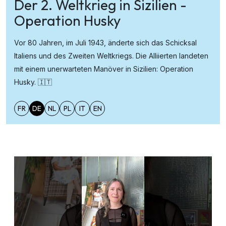
Der 2. Weltkrieg in Sizilien -
Operation Husky
Vor 80 Jahren, im Juli 1943, änderte sich das Schicksal
Italiens und des Zweiten Weltkriegs. Die Alliierten landeten
mit einem unerwarteten Manöver in Sizilien: Operation
Husky. 🇮🇹
FR
DE
NL
PL
IT
EN