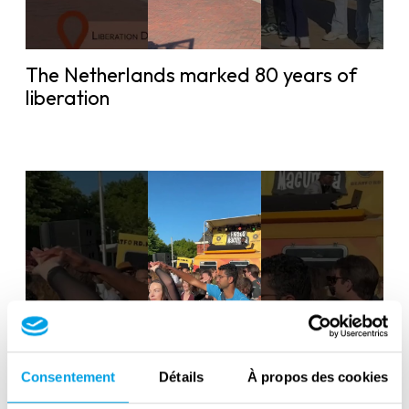
The Netherlands marked 80 years of
liberation
Liberation Day in the Netherlands: 80
Consentement
Détails
À propos des cookies
years of freedom