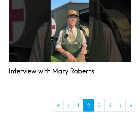
Interview with Mary Roberts
First
Previous
Next
Las
«
‹
1
2
3
4
›
»