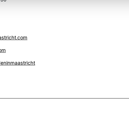
stricht.com
com
eninmaastricht