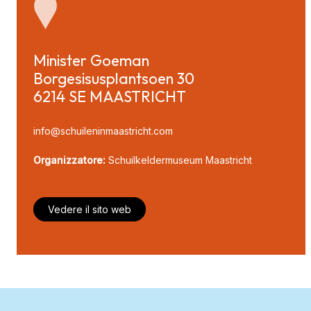
Minister Goeman 
Borgesisusplantsoen 30

6214 SE MAASTRICHT
info@schuileninmaastricht.com
Organizzatore:
Schuilkeldermuseum Maastricht
Vedere il sito web