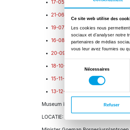
17-05-26 :14.00 - 16.00 uur
21-06-26:14.00 - 16.00 uur
Ce site web utilise des cook
19-07-26:14.00 - 16.00 uur
Les cookies nous permettent d
sociaux et d'analyser notre t
16-08-26:14.00 - 16.00 uur
partenaires de médias sociaux
vous leur avez fournies ou qu'
20-09-26:14.00 - 16.00 uur
Sélection
18-10-26:14.00 - 16.00 uur
Nécessaires
du
consentement
15-11-26:14.00 - 16.00 uur
13-12-26:14.00 - 16.00 uur
Museum informatie
Refuser
LOCATIE: Schuilkeldermuseum
Minister Goeman Borgesiusplantsoen