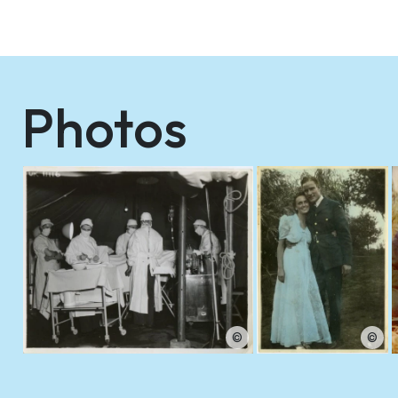
Photos
©
©