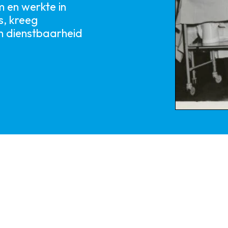
 en werkte in
s, kreeg
n dienstbaarheid