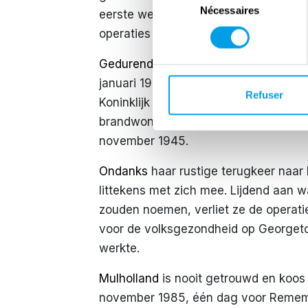
Nécessaires
du
eerste week door vanuit een koude lo
consentement
operaties uitvoerden.
Gedurende
acht intense maanden diend
januari 1945 werden haar moed en va
Refuser
Koninklijk Rode Kruis Klasse 1 toeken
brandwondenafdeling in East Grinstea
november 1945.
Ondanks
haar rustige terugkeer naar
littekens met zich mee. Lijdend aan 
zouden noemen, verliet ze de operat
voor de volksgezondheid op Georgeto
werkte.
Mulholland
is nooit getrouwd en koos
november 1985, één dag voor Reme