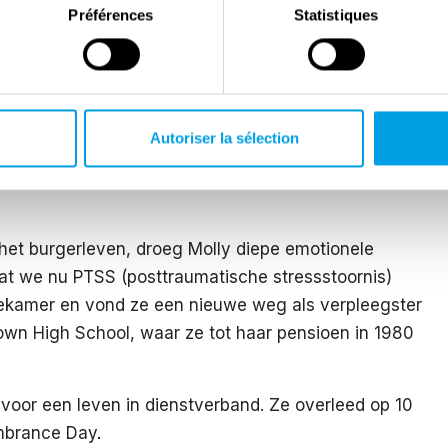
Préférences
Statistiques
opgraaf, waar ze 72 uur achter elkaar non-stop
e Molly in heel Frankrijk, België en Nederland. In
ardigheid erkend toen Koning George VI haar het
Autoriser la sélection
de. Ze zette haar dienst voort op een RCAF
d, Engeland, voordat ze eervol werd ontslagen in
 het burgerleven, droeg Molly diepe emotionele
wat we nu PTSS (posttraumatische stressstoornis)
iekamer en vond ze een nieuwe weg als verpleegster
wn High School, waar ze tot haar pensioen in 1980
 voor een leven in dienstverband. Ze overleed op 10
mbrance Day
.