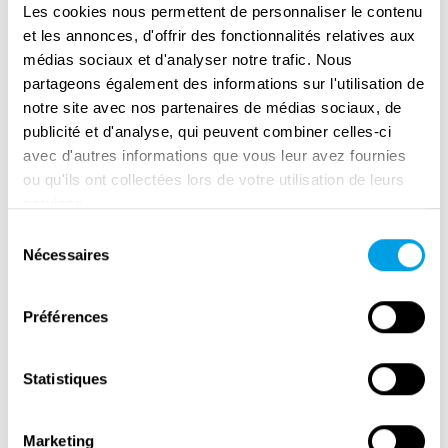
hervorming van gevangenissen en het welzijn
Les cookies nous permettent de personnaliser le contenu
van gedetineerden. Haar oorlogservaringen
et les annonces, d'offrir des fonctionnalités relatives aux
médias sociaux et d'analyser notre trafic. Nous
hebben haar toewijding aan rechtvaardigheid
partageons également des informations sur l'utilisation de
en mensenrechten diepgaand beïnvloed. In
notre site avec nos partenaires de médias sociaux, de
1974 werd ze benoemd tot minister van
publicité et d'analyse, qui peuvent combiner celles-ci
Volksgezondheid, waar ze met succes de
avec d'autres informations que vous leur avez fournies
"Sluierwet" van 1975 verdedigde, die abortus
ou qu'ils ont collectées lors de votre utilisation de leurs
in Frankrijk legaliseerde, een mijlpaal op het
services.
gebied van vrouwenrechten. In 1976 vertelde
Sélection
Nécessaires
du
Simone Veil over haar ervaringen als
consentement
gedeporteerde in een 14 minuten durende
documentaire voor de Franse televisie, op een
Préférences
moment dat er geleidelijk een einde komt aan
de wijdverspreide ontkenning van de
Statistiques
Holocaust.
Marketing
De invloed van Simone Veil reikte verder dan