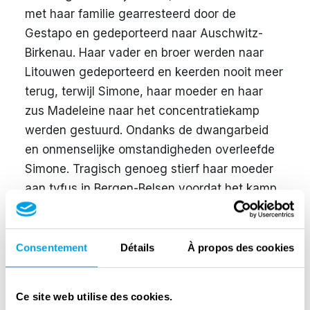
met haar familie gearresteerd door de
Gestapo en gedeporteerd naar Auschwitz-
Birkenau. Haar vader en broer werden naar
Litouwen gedeporteerd en keerden nooit meer
terug, terwijl Simone, haar moeder en haar
zus Madeleine naar het concentratiekamp
werden gestuurd. Ondanks de dwangarbeid
en onmenselijke omstandigheden overleefde
Simone. Tragisch genoeg stierf haar moeder
aan tyfus in Bergen-Belsen voordat het kamp
in 1945 werd bevrijd.
Na de oorlog keerde Simone Veil terug naar
Consentement
Détails
À propos des cookies
Frankrijk. Ze studeerde rechten aan de
universiteit van Parijs en begon een carrière
als magistraat, waarbij ze zich richtte op de
Ce site web utilise des cookies.