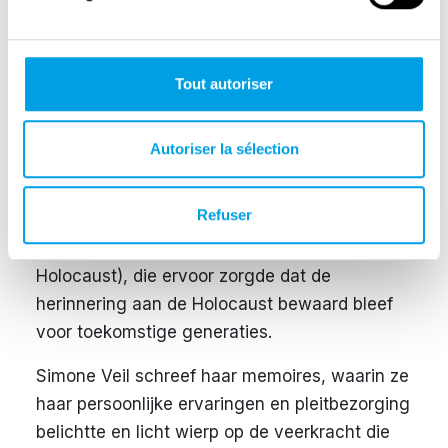
Frankrijk. In 1979 werd ze als eerste vrouw
verkozen tot voorzitter van het Europees
Parlement, waar ze zich inzette voor Europese
Tout autoriser
integratie en mensenrechten. Naast haar
politieke carrière bleef ze zich inzetten voor
Autoriser la sélection
de herdenking van de Holocaust. Ze speelde
een leidende rol als voorzitter van de
Refuser
Fondation pour la Mémoire de la Shoah
(Stichting voor de Herinnering van de
Holocaust), die ervoor zorgde dat de
herinnering aan de Holocaust bewaard bleef
voor toekomstige generaties.
Simone Veil schreef haar memoires, waarin ze
haar persoonlijke ervaringen en pleitbezorging
belichtte en licht wierp op de veerkracht die