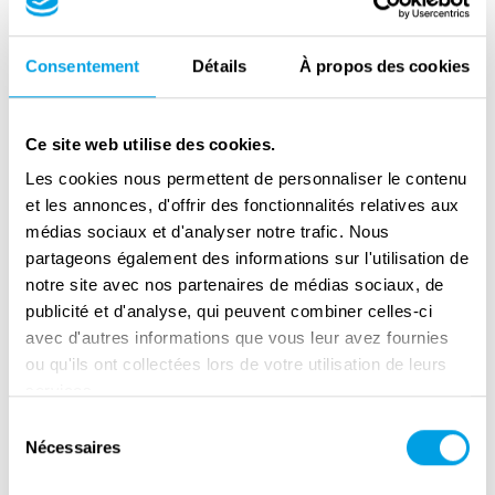
onmiddellijk koffers te pakken en smeekte mijn
vader om op te schieten. Vader stond bij het
aanrecht, scheerde zich uiterst voorzichtig en
Consentement
Détails
À propos des cookies
herhaalde tegen moeder dat ze moest
kalmeren. "Laat me nadenken" - herhaalde hij
Ce site web utilise des cookies.
keer op keer.
Les cookies nous permettent de personnaliser le contenu
De Joden van Kielce werden meestal naar
et les annonces, d'offrir des fonctionnalités relatives aux
médias sociaux et d'analyser notre trafic. Nous
Treblinka gebracht en daar vermoord.
partageons également des informations sur l'utilisation de
Thomas' vader kreeg echter een baan als
notre site avec nos partenaires de médias sociaux, de
werkplaatschef, waar hij kleding en schoenen
publicité et d'analyse, qui peuvent combiner celles-ci
maakte voor de Gestapo, Duitse
avec d'autres informations que vous leur avez fournies
politieagenten en hun gezinnen. Dankzij de
ou qu'ils ont collectées lors de votre utilisation de leurs
pas die zijn vader kreeg om het getto te
services.
verlaten, overleefde de familie Buergenthal de
Sélection
Nécessaires
du
liquidatie van het getto en belandde in een
consentement
lokaal werkkamp.