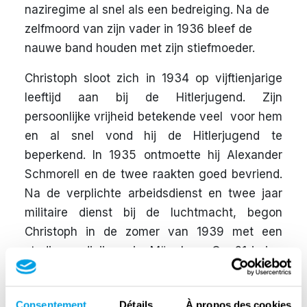
naziregime al snel als een bedreiging. Na de
zelfmoord van zijn vader in 1936 bleef de
nauwe band houden met zijn stiefmoeder.
Christoph sloot zich in 1934 op vijftienjarige
leeftijd aan bij de Hitlerjugend. Zijn
persoonlijke vrijheid betekende veel voor hem
en al snel vond hij de Hitlerjugend te
beperkend. In 1935 ontmoette hij Alexander
Schmorell en de twee raakten goed bevriend.
Na de verplichte arbeidsdienst en twee jaar
militaire dienst bij de luchtmacht, begon
Christoph in de zomer van 1939 met een
studie medicijnen in München. Op 21-jarige
leeftijd trouwde hij met Herta Dohrn. Zij kwam
uit een familie die kritisch tegenover het
Consentement
Détails
À propos des cookies