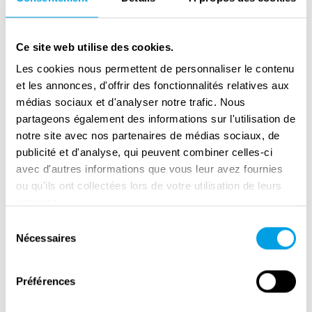
naziregime stond. Samen kregen ze drie
kinderen.
Ce site web utilise des cookies.
Als militair bij de luchtmacht werd Christoph
Les cookies nous permettent de personnaliser le contenu
overgeplaatst van München naar Straatsburg
et les annonces, d'offrir des fonctionnalités relatives aux
en vervolgens naar Innsbruck. Hij ontmoette
médias sociaux et d'analyser notre trafic. Nous
Hans Scholl, oprichter van verzetsgroep De
partageons également des informations sur l'utilisation de
Witte Roos, in het voorjaar van 1941 via zijn
notre site avec nos partenaires de médias sociaux, de
vriend Alexander Schmorell. Probst ging naar
publicité et d'analyse, qui peuvent combiner celles-ci
de bijeenkomsten van De Witte Roos als hij in
avec d'autres informations que vous leur avez fournies
ou qu'ils ont collectées lors de votre utilisation de leurs
München was. Omdat hij al een gezin had,
services.
hield hij zich niet bezig met de gevaarlijkste
Sélection
verzetsactiviteiten. Eind januari 1943 schreef
Nécessaires
du
Christoph een tekst voor een pamflet,
consentement
geïnspireerd door de verwoestende Duitse
Préférences
nederlaag bij Stalingrad. Hij veroordeelde de
moord op de Joodse bevolking en de wrede