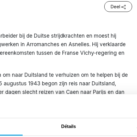
Deel
arbeider bij de Duitse strijdkrachten en moest hij
gwerken in Arromanches en Asnelles. Hij verklaarde
ereenkomsten tussen de Franse Vichy-regering en
om naar Duitsland te verhuizen om te helpen bij de
 augustus 1943 begon zijn reis naar Duitsland,
r dagen slecht reizen van Caen naar Parijs en dan
delijk aan in Aken. Aangekomen in Essen kwam hij in
anisation Todt, die houten barakken bouwden waar
Détails
ren dat zijn grootvader in Frankrijk was overleden en