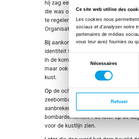
hij zag een kans om terug te keren. Hi
Ce site web utilise des cook
die was overleden en vroeg om een ko
Les cookies nous permettent d
te regelen. Op 8 december 1943 werd h
sociaux et d'analyser notre t
Organisation Todt, die hij wist kwijt 
partenaires de médias sociaux
vous leur avez fournies ou qu'
Bij
aankomst probeerde hij snel valse 
identiteit te verbergen als hij gecon
Sélection
In de komende maanden, vooral in mei,
Nécessaires
du
maar ook de zware bombardementen va
consentement
kust.
Op
de ochtend van 6 juni 1944 werden
zeebombardementen die rond Arromanc
Refuser
aanbreken van de dag keek hij naar d
bombardementen. Pas later op de dag
voor de kustlijn zien.