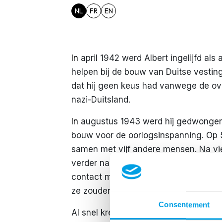
NL
FR
EN
In
april 1942 werd Albert ingelijfd als 
helpen bij de bouw van Duitse vestin
dat hij geen keus had vanwege de ov
nazi-Duitsland.
In
augustus 1943 werd hij gedwongen 
bouw voor de oorlogsinspanning. Op 5
samen met vijf andere mensen. Na vie
verder naar Duitsland, kwamen ze ein
contact met slavenarbeiders van Org
ze zouden verblijven.
Consentement
Al snel kreeg
hij
van zijn moeder te ho