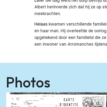
Later
die dag werd het dorp bevrijd d
Albert herinnerde zich dat hij ze op st
meebrachten.
Helaas
kwamen verschillende familie
en haar man. Hij overleefde de oorlo
opgetekend door een familielid die z
een inwoner van Arromanches tijden
Photos