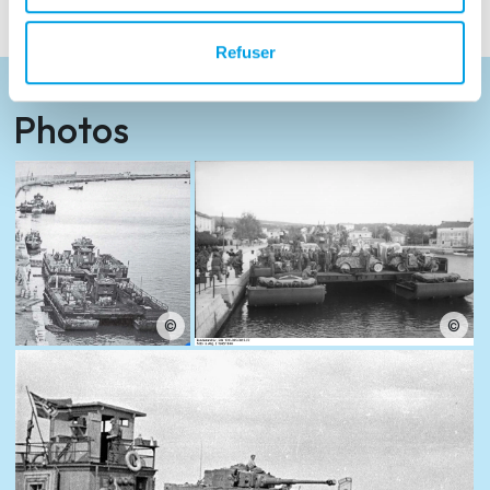
Refuser
Photos
©
©