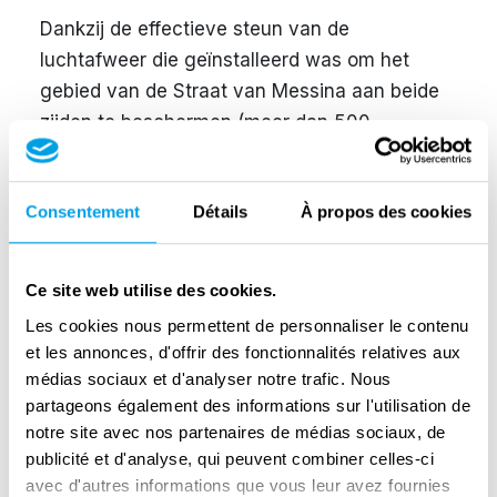
Dankzij de effectieve steun van de
luchtafweer die geïnstalleerd was om het
gebied van de Straat van Messina aan beide
zijden te beschermen (meer dan 500
artilleriestukken), werd het transport van de
troepen en voertuigen naar Calabrië voltooid
Consentement
Détails
À propos des cookies
met een extreem laag aantal verliezen.
Bovendien waren de geallieerde commando's
zich bewust van de omvang van het
Ce site web utilise des cookies.
verdedigingsapparaat dat door de As-troepen
Les cookies nous permettent de personnaliser le contenu
aan beide zijden van de zeestraat was
et les annonces, d'offrir des fonctionnalités relatives aux
opgezet en waren ze niet bereid om
médias sociaux et d'analyser notre trafic. Nous
manschappen en voertuigen in groot gevaar
partageons également des informations sur l'utilisation de
te brengen om het transport te blokkeren.
notre site avec nos partenaires de médias sociaux, de
publicité et d'analyse, qui peuvent combiner celles-ci
In totaal werden meer dan 100.000 soldaten
avec d'autres informations que vous leur avez fournies