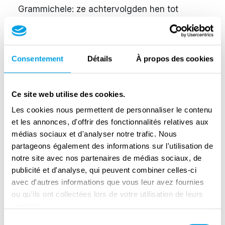
Grammichele: ze achtervolgden hen tot
Caltagirone, waar ze op 16 juli binnenkwamen.
Op
de 17de arriveerden ze bij Piazza Armerina
Consentement
Détails
À propos des cookies
en Mirabella Imbaccari; op de 18de bij
Grottacalda en Valguarnera; en op de 20ste
arriveerde een verkenningspatrouille samen
Ce site web utilise des cookies.
met de Amerikanen in Enna.
Les cookies nous permettent de personnaliser le contenu
et les annonces, d'offrir des fonctionnalités relatives aux
Op
de 21ste viel de II brigade Leonforte aan,
médias sociaux et d'analyser notre trafic. Nous
bouwde de eerste Bailey brug op Italiaanse
partageons également des informations sur l'utilisation de
bodem over Highway 121 en slaagde erin de
notre site avec nos partenaires de médias sociaux, de
stad op de 22ste te veroveren.
publicité et d'analyse, qui peuvent combiner celles-ci
avec d'autres informations que vous leur avez fournies
Onder tussen
nam de I brigade Assoro in. Op
ou qu'ils ont collectées lors de votre utilisation de leurs
de 24ste begon de slag om Agira. De
services.
Canadezen veroverden de stad pas op de
Sélection