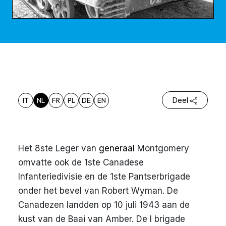
IT
NL
FR
PL
DE
EN
Deel
Het 8ste Leger van
generaal
Montgomery
omvatte ook de 1ste Canadese
Infanteriedivisie en de 1ste Pantserbrigade
onder het bevel van Robert Wyman. De
Canadezen landden op 10 juli 1943 aan de
kust van de Baai van Amber. De I brigade