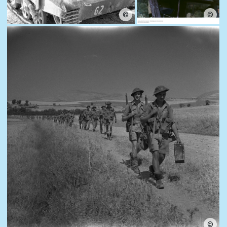
©
©
©