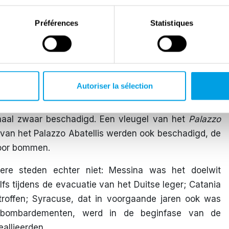
De schade tijdens de bombardementen was in veel
Préférences
Statistiques
centrum werd op veel plaatsen beschadigd, meer dan
er vielen meer dan 30.000 gewonden.
 1943 was bijzonder verwoestend. Meer dan 200
 haven en het treinstation, maar troffen ook het
Autoriser la sélection
anse bombardementen veroorzaakten ook ernstige
urele erfgoed: de kerken Magione, Annunziata en
lemaal zwaar beschadigd. Een vleugel van het
Palazzo
 van het Palazzo Abatellis werden ook beschadigd, de
door bommen.
re steden echter niet: Messina was het doelwit
fs tijdens de evacuatie van het Duitse leger; Catania
troffen; Syracuse, dat in voorgaande jaren ook was
se bombardementen, werd in de beginfase van de
allieerden.