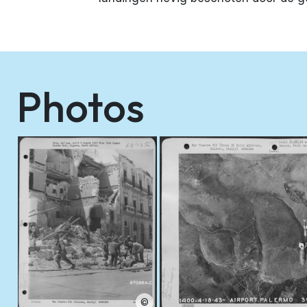
Photos
©