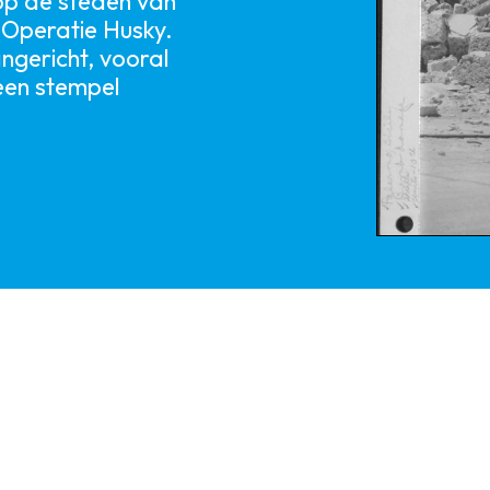
p de steden van
n Operatie Husky.
ngericht, vooral
 een stempel