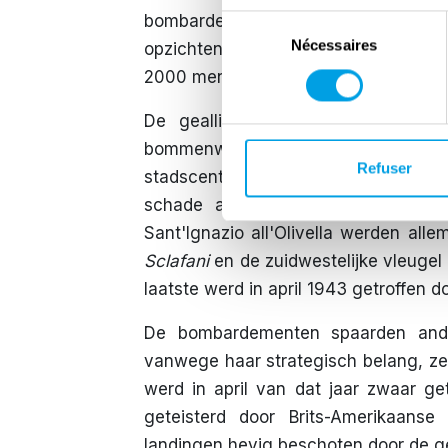
bombardement de hoofdstad trof. 
Sélection
Nécessaires
du
opzichten extreem groot: het stads
consentement
2000 mensen verloren het leven en 
De geallieerde aanval op 9 mei
bommenwerpers richtten zich op de
Refuser
stadscentrum. De Engels-Amerika
schade aan het artistieke en cult
Sant'Ignazio all'Olivella werden al
Sclafani
en de zuidwestelijke vleugel
laatste werd in april 1943 getroffen 
De bombardementen spaarden ande
vanwege haar strategisch belang, zel
werd in april van dat jaar zwaar ge
geteisterd door Brits-Amerikaan
landingen hevig beschoten door de ge