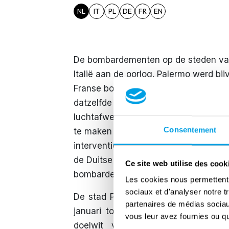
NL
IT
PL
DE
FR
EN
De bombardementen op de steden van
Italië aan de oorlog. Palermo werd bij
Franse bommenwerpers vanuit Tunesi
datzelfde jaar van een defensief net
luchtafweer ondersteund door de Ital
Consentement
te maken aan deze aanvallen, maar ni
interventies van de RAF vanaf Malta 
de Duitse strijdkrachten in Afrika. I
Ce site web utilise des cook
bombardementen, gericht op de voorb
Les cookies nous permettent d
sociaux et d'analyser notre t
De stad Palermo werd toen hard ge
partenaires de médias sociaux
januari tot begin juli, toen de sta
vous leur avez fournies ou qu'
doelwit van geallieerde bombarde