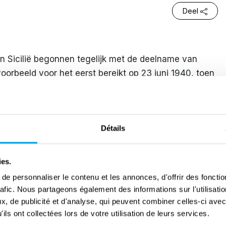
Deel
 Sicilië begonnen tegelijk met de deelname van
voorbeeld voor het eerst bereikt op 23 juni 1940, toen
ë de hoofdstad bombardeerden. De oprichting in
werk gebaseerd op luchtafweerstellingen en
iaanse luchtmacht en de Luftwaffe hielp om een einde
Détails
et aan alle aanvallen. In 1941 en 1942 waren de
gericht op Sicilië omdat het een steunpunt was voor
n 1943 begon echter een strategie van massale
ies.
ereiding van Operatie Husky.
e personnaliser le contenu et les annonces, d'offrir des fonctio
rafic. Nous partageons également des informations sur l'utilisati
troffen door bombardementen van beide kanten. Van
, de publicité et d'analyse, qui peuvent combiner celles-ci avec
d nog onder controle was van de As-legers, was het
ils ont collectées lors de votre utilisation de leurs services.
menten, terwijl in juli en augustus het Duitse