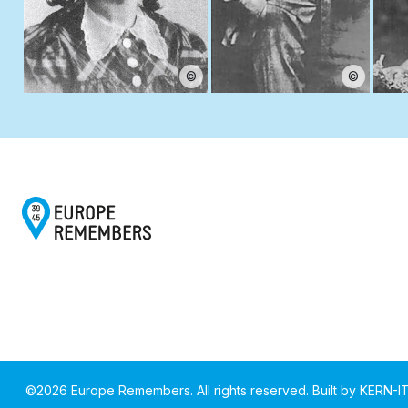
©
©
©
2026
Europe Remembers. All rights reserved.
Built by
KERN-I