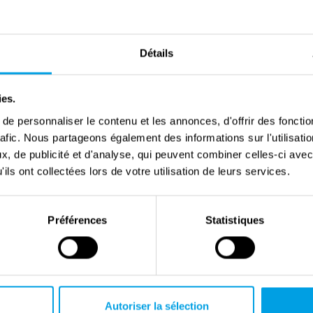
Deel
Détails
jf kinderen, geboren in 1892 in het Poolse Bolechów.
ies.
 sprak vloeiend Pools, Duits, Russisch, Engels en
ostenrijkse leger, totdat hij gevangen werd genomen
e personnaliser le contenu et les annonces, d'offrir des fonctio
rafic. Nous partageons également des informations sur l'utilisati
evangenschap leed hij aan een bevroren neus. Op 26
, de publicité et d'analyse, qui peuvent combiner celles-ci avec
en en Gertrude Anna in Gelsenkirchen, waar ze een
ils ont collectées lors de votre utilisation de leurs services.
n tamelijk liberaal en sociaal zeer actief. Vaak
en werd geboren in december 1926. Ze groeide op als
nazi’s waren de Reifeisens zeker niet naïef. Ilse werd
Préférences
Statistiques
 Kindertransport van een Joodse organisatie naar
samen met 30 andere Joodse kinderen ondergebracht
voor Ilse erg moeilijk, maar het redde wel haar leven.
naar een pleeggezin in Vänersborg. In de tussentijd
Autoriser la sélection