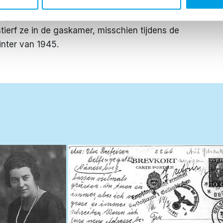
Riga. Haar vader stierf waarschijnlijk daar. In
porteerd naar Stutthof. De datum van haar
 stierf ze in de gaskamer, misschien tijdens de
inter van 1945.