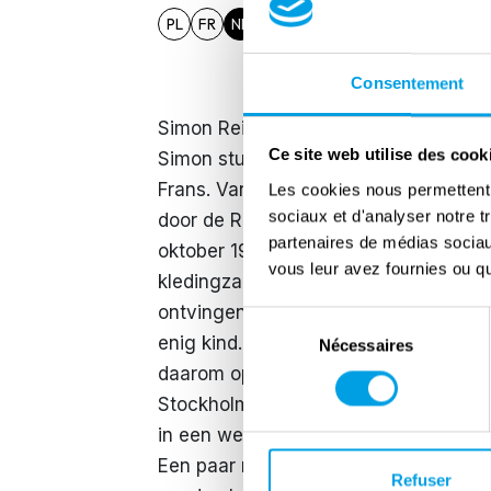
PL
FR
NL
DE
EN
Consentement
Simon Reifeisen was de oudste van vi
Ce site web utilise des cook
Simon studeerde rechten en talen. Hij
Frans. Vanaf 1915 diende hij in het O
Les cookies nous permettent d
sociaux et d'analyser notre t
door de Russen. Tijdens zijn krijgsg
partenaires de médias sociaux
oktober 1924 trouwden Simon Reifeis
vous leur avez fournies ou qu'
kledingzaak runden. De Reifeisens ware
ontvingen ze bezoekers. Ilse Reifeis
Sélection
enig kind. Over de bedoelingen van de 
Nécessaires
du
consentement
daarom op 20 december 1939 met een
Stockholm gebracht. Daar werd zij 
in een weeshuis. Die verandering was 
Een paar maanden later verhuisde ze 
Refuser