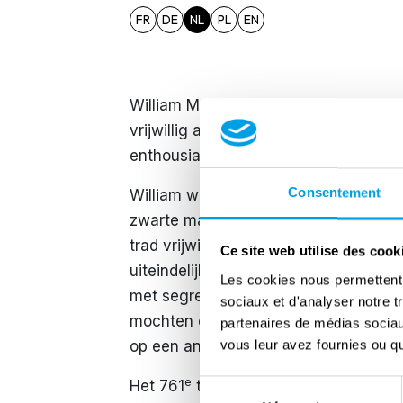
FR
DE
NL
PL
EN
William McBurney werd geboren in New 
vrijwillig aan bij het Amerikaanse leger
enthousiast was over het oorlog voeren
Consentement
William wilde in eerste instantie pil
zwarte man nooit een vliegtuig zou m
trad vrijwillig in dienst om piloot te 
Ce site web utilise des cook
e
uiteindelijk toegewezen aan het 761
Les cookies nous permettent d
met segregatie in het leger toen ge
sociaux et d'analyser notre t
mochten eten als witte Amerikaanse s
partenaires de médias sociaux
vous leur avez fournies ou qu'
op een andere plek moesten eten.
e
Het 761
tankbataljon, ook bekend ond
Sélection