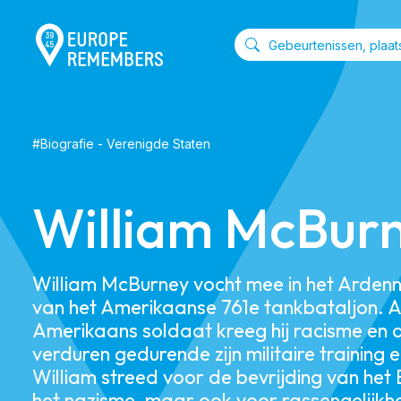
#
Biografie
-
Verenigde Staten
William McBur
William McBurney vocht mee in het Ardenne
van het Amerikaanse 761e tankbataljon. A
Amerikaans soldaat kreeg hij racisme en d
verduren gedurende zijn militaire training
William streed voor de bevrijding van het
het nazisme, maar ook voor rassengelijkh