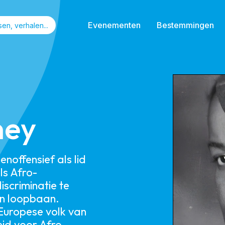
Evenementen
Bestemmingen
ney
noffensief als lid
ls Afro-
iscriminatie te
 en loopbaan.
 Europese volk van
eid voor Afro-