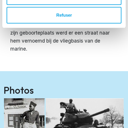
Ook werd hij beloond met de Bronze Star en
het Purple Heart met drie Oak Leaf Clusters.
Refuser
Crecy overleed in 1976 op 53-jarige leeftijd en
werd begraven met volledige militaire eer. In
zijn geboorteplaats werd er een straat naar
hem vernoemd bij de vliegbasis van de
marine.
Photos