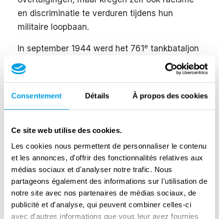
en discriminatie te verduren tijdens hun
militaire loopbaan.
e
In september 1944 werd het 761
tankbataljon
uitgezonden naar Europa, waar het samen
e
met het 3
Amerikaanse leger onder bevel
stond van generaal George Patton. De
Consentement
Détails
À propos des cookies
eenheid vocht in oktober 1944 in Noord-
Frankrijk en in december 1944 in het
Ardennenoffensief. De laatste maanden van
Ce site web utilise des cookies.
de oorlog werden doorgebracht op Duitse
Les cookies nous permettent de personnaliser le contenu
bodem.
et les annonces, d'offrir des fonctionnalités relatives aux
médias sociaux et d'analyser notre trafic. Nous
Warren Crecy kwam bekend te staan als ‘Iron
partageons également des informations sur l'utilisation de
st
Man’ en ‘the baddest man in the 761
’. Deze
notre site avec nos partenaires de médias sociaux, de
publicité et d'analyse, qui peuvent combiner celles-ci
bijnamen kreeg hij als erkenning voor zijn
avec d'autres informations que vous leur avez fournies