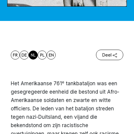
FR
DE
NL
PL
EN
Deel
e
Het Amerikaanse 761
tankbataljon was een
gesegregeerde eenheid die bestond uit Afro-
Amerikaanse soldaten en zwarte en witte
officiers. De leden van het bataljon streden
tegen nazi-Duitsland, een vijand die
bekendstond om zijn racistische
overtuigingen, maar kregen zelf ook racisme