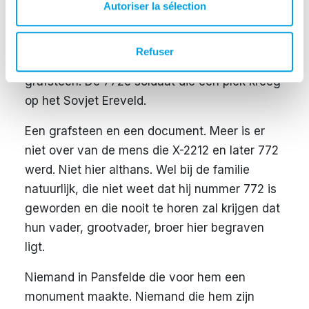
2212. Met dat nummer ging hij in december
Autoriser la sélection
1947 in een nieuwe kist naar Leusden, naar
het Sovjet Ereveld. Daar kreeg hij een nieuw
Refuser
nummer: 772. Dat staat achter op zijn
grafsteen. De 772e soldaat die een plek kreeg
op het Sovjet Ereveld.
Een grafsteen en een document. Meer is er
niet over van de mens die X-2212 en later 772
werd. Niet hier althans. Wel bij de familie
natuurlijk, die niet weet dat hij nummer 772 is
geworden en die nooit te horen zal krijgen dat
hun vader, grootvader, broer hier begraven
ligt.
Niemand in Pansfelde die voor hem een
monument maakte. Niemand die hem zijn