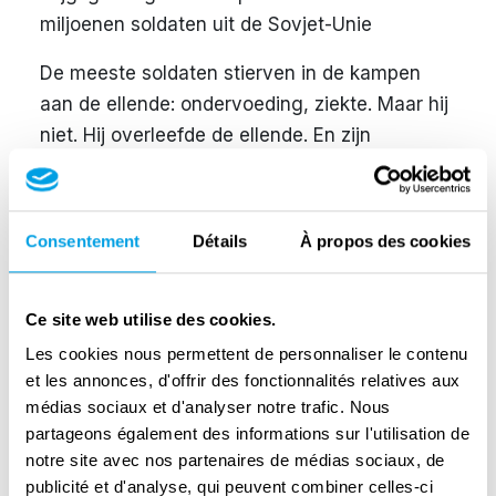
miljoenen soldaten uit de Sovjet-Unie
De meeste soldaten stierven in de kampen
aan de ellende: ondervoeding, ziekte. Maar hij
niet. Hij overleefde de ellende. En zijn
bevrijding was nabij
Maar toen – en we zullen wel nooit weten
Consentement
Détails
À propos des cookies
waarom – maakten de Duitsers een einde aan
zijn leven. ‘G.S.W. PEN. HEAD’ noteerden de
Amerikanen op zijn Report of burial. Gun Shot
Ce site web utilise des cookies.
Wound Penetrating Head. Een kogel door zijn
Les cookies nous permettent de personnaliser le contenu
kop dus. Op ongeveer 10 april 1945 in
et les annonces, d'offrir des fonctionnalités relatives aux
Pansfelde.
médias sociaux et d'analyser notre trafic. Nous
partageons également des informations sur l'utilisation de
Pansfelde, een dorpje in de Harz, tussen
notre site avec nos partenaires de médias sociaux, de
Hannover en Leipzig. Pansfelde, amper 500
publicité et d'analyse, qui peuvent combiner celles-ci