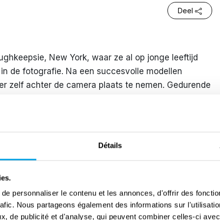
Deel
ughkeepsie, New York, waar ze al op jonge leeftijd
in de fotografie. Na een succesvolle modellen
iller zelf achter de camera plaats te nemen. Gedurende
York, Caïro en Londen.
 woonde Miller in Londen en werkte ze voor Vogue.
enden en familie om terug te keren naar de
Détails
elijke fotografen van Vogue naar het front werden
 fotograaf. Een van haar eerste series was het
aren binnen het leger of werkten als zuster.
ies.
e personnaliser le contenu et les annonces, d'offrir des fonctio
iller steeds meer veldwerk te doen. Hierdoor werd
rafic. Nous partageons également des informations sur l'utilisati
n de weinige vrouwelijke fotografen van het
, de publicité et d'analyse, qui peuvent combiner celles-ci avec