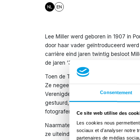
NL
EN
Lee Miller werd geboren in 1907 in Po
door haar vader geïntroduceerd werd 
carrière eind jaren twintig besloot M
de jaren ’30 werkte ze in Parijs, New 
Toen de Tweede Wereldoorlog uitbrak
Ze negeerde de oproepen van haar vri
Consentement
Verenigde Staten. Aangezien de mann
gestuurd, kreeg Miller de functie van
fotograferen van vrouwen die actief w
Ce site web utilise des cook
Les cookies nous permettent d
Naarmate de oorlog vorderde begon M
sociaux et d'analyser notre t
ze uiteindelijk aangesteld als een va
partenaires de médias sociaux