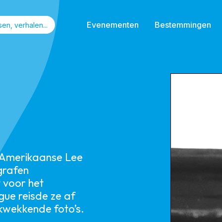
Evenementen
Bestemmingen
 Amerikaanse Lee
grafen
 voor het
gue reisde ze af
kwekkende foto’s.