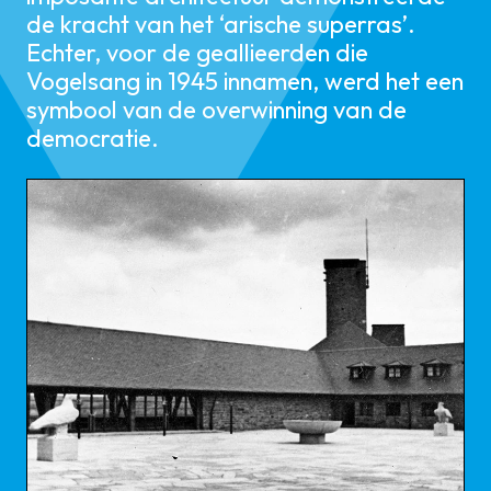
de kracht van het ‘arische superras’.
Echter, voor de geallieerden die
Vogelsang in 1945 innamen, werd het een
symbool van de overwinning van de
democratie.