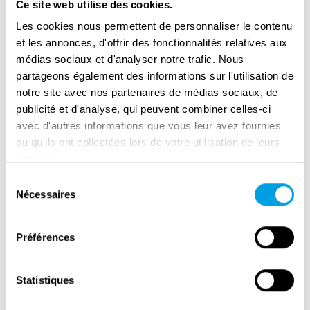
Ce site web utilise des cookies.
een middeleeuwse burcht. Op een
Les cookies nous permettent de personnaliser le contenu
spectaculaire plek in de Eiffel, kijkt het uit over
et les annonces, d'offrir des fonctionnalités relatives aux
het meer van Urft. Het was duidelijk bedoeld
médias sociaux et d'analyser notre trafic. Nous
om met zijn architectuur mensen te
partageons également des informations sur l'utilisation de
notre site avec nos partenaires de médias sociaux, de
imponeren. Vogelsang werd het
publicité et d'analyse, qui peuvent combiner celles-ci
paradepaardje van het opschepperige
avec d'autres informations que vous leur avez fournies
nationaalsocialisme. Het doel was om hier de
ou qu'ils ont collectées lors de votre utilisation de leurs
nationaalsocialistische leiders van de
services.
toekomst op te leiden. De jonge cadetten,
Sélection
junkers genaamd, werden militair, lichamelijk
Nécessaires
du
en geestelijk gedrild, vaak in een sfeer van
consentement
ideologische en mystieke rituelen. Vogelsang
Préférences
gaf zijn cadetten de overtuiging dat ze een
nieuwe elite vormden met een
Statistiques
onvervreemdbaar recht op macht.