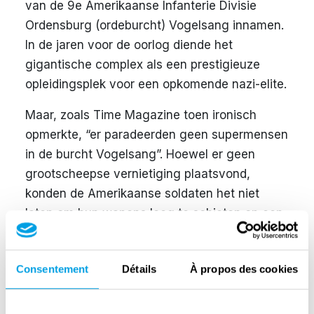
van de 9e Amerikaanse Infanterie Divisie
Ordensburg (ordeburcht) Vogelsang innamen.
In de jaren voor de oorlog diende het
gigantische complex als een prestigieuze
opleidingsplek voor een opkomende nazi-elite.
Maar, zoals Time Magazine toen ironisch
opmerkte, “er paradeerden geen supermensen
in de burcht Vogelsang”. Hoewel er geen
grootscheepse vernietiging plaatsvond,
konden de Amerikaanse soldaten het niet
laten om hun wapens leeg te schieten op een
aantal beelden die het superieure Germaanse
ras symboliseerden.De nationaalsocialistische
Consentement
Détails
À propos des cookies
Ordensburg Vogelsang was een van de
grootste bouwprojecten van het derde rijk. Het
werd gebouwd in de jaren 30 in de stijl van