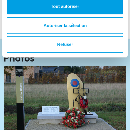
Tourist information
Tout autoriser
www.olen.be
,
www.kempen.be
Autoriser la sélection
Refuser
Photos