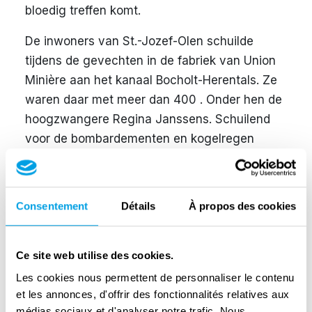
bloedig treffen komt.
De inwoners van St.-Jozef-Olen schuilde
tijdens de gevechten in de fabriek van Union
Minière aan het kanaal Bocholt-Herentals. Ze
waren daar met meer dan 400 . Onder hen de
hoogzwangere Regina Janssens. Schuilend
voor de bombardementen en kogelregen
bevalde ze op 14 september van een zoon,
Jan De Schrijver. Uit dankbaarheid vroegen
Regina en haar man Miel hun bevrijder Peter
Consentement
Détails
À propos des cookies
McHunt, luitenant-kolonel van de Schotse
Infanterie, als peter van het pasgeboren kind.
Ce site web utilise des cookies.
Terug uit Buchenwald
Les cookies nous permettent de personnaliser le contenu
et les annonces, d'offrir des fonctionnalités relatives aux
Pas in mei 1945 capituleerde het Duitse leger.
médias sociaux et d'analyser notre trafic. Nous