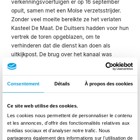
verkenningsvoertuigen er op 16 september
opuit, samen met een Molse verzetsstrijder.
Zonder veel moeite bereikte ze het verlaten
Kasteel De Maat. De Duitsers hadden voor hun
vertrek de toren opgeblazen, om te
verhinderen dat die dienst kan doen als
uitkijkpost. De brug over het kanaal was
vernield en de Duitsers aan de overkant
namen de verkenners onder vuur. Dat maakte
een oversteek ook hier onmogelijk.
Consentement
Détails
À propos des cookies
Op 18 september namen generaal von der
Heydte en zijn staf hun intrek in de abdij van
Ce site web utilise des cookies.
Postel. Op verschillende plaatsen in Postel
Les cookies nous permettent de personnaliser le contenu
staan kanonnen opgesteld. Schuren
et les annonces, d'offrir des fonctionnalités relatives aux
veranderen in munitiedepots. De Britse
médias sociaux et d'analyser notre trafic. Nous
artillerie bestookt de abdij vanuit Sas 3, Bladel
partageons également des informations sur l'utilisation de