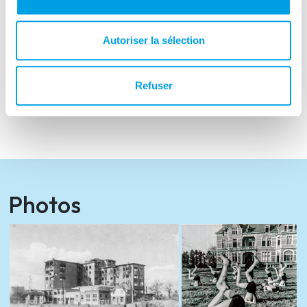
worden, bijzonder praktisch in
oorlogssituaties.
Autoriser la sélection
Tourist information
Refuser
www.visitmol.be
,
www.battleforthelocks.be
,
www.kempen.be
Photos