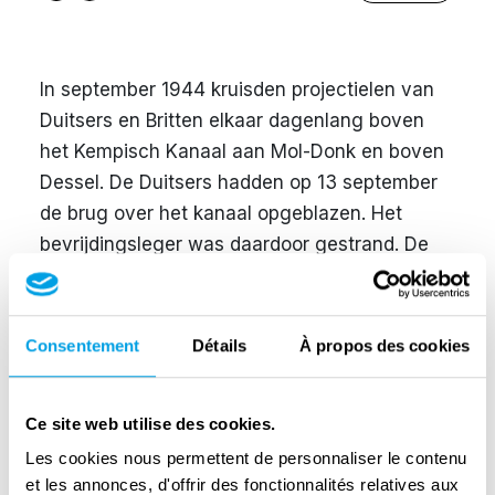
In september 1944 kruisden projectielen van
Duitsers en Britten elkaar dagenlang boven
het Kempisch Kanaal aan Mol-Donk en boven
Dessel. De Duitsers hadden op 13 september
de brug over het kanaal opgeblazen. Het
bevrijdingsleger was daardoor gestrand. De
Britten namen een stelling in langs het kanaal,
de Duitsers stelde hun geschut midden in het
dorp op.
Consentement
Détails
À propos des cookies
Op de markt werden de Sint-Niklaaskerk en
heel wat huizen zwaar beschadigd. Twee
Ce site web utilise des cookies.
inwoners kwamen daarbij om, twintig anderen
Les cookies nous permettent de personnaliser le contenu
raakte gewond. Het Rode Kruis hielp waar
et les annonces, d'offrir des fonctionnalités relatives aux