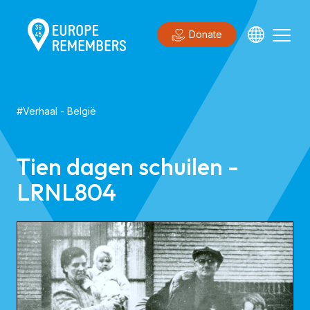
Donate
#
Verhaal
-
België
Tien dagen schuilen -
LRNL804