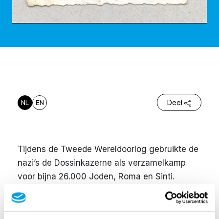
NL
EN
Deel
Tijdens de Tweede Wereldoorlog gebruikte de
nazi’s de Dossinkazerne als verzamelkamp
voor bijna 26.000 Joden, Roma en Sinti.
Planmatig georganiseerde treintransporten
brachten hen naar Auschwitz-Birkenau, een
vernietigingskamp in Polen. Maar 5 procent