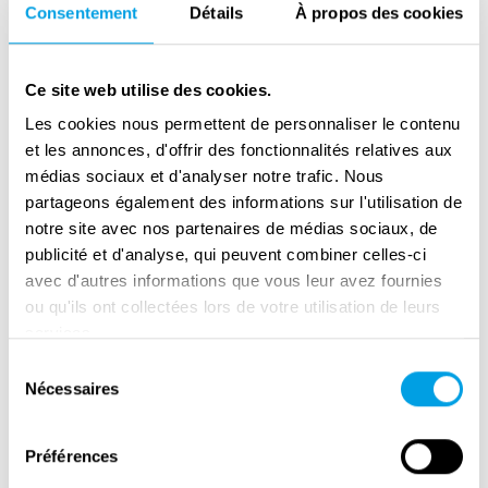
Consentement
Détails
À propos des cookies
overleefde het kamp.
Op 31 juli 1944 vertrok het laatste transport.
Ce site web utilise des cookies.
Meteen planden de Duitsers nieuwe razzia’s.
Les cookies nous permettent de personnaliser le contenu
Ze wilden alle overblijvende Joden naar de
et les annonces, d'offrir des fonctionnalités relatives aux
kazerne overbrengen. Niemand mag worden
médias sociaux et d'analyser notre trafic. Nous
gespaard!
partageons également des informations sur l'utilisation de
notre site avec nos partenaires de médias sociaux, de
Het oprukkende leger van de geallieerden
publicité et d'analyse, qui peuvent combiner celles-ci
gooide roet in de Duitse plannen. Eind
avec d'autres informations que vous leur avez fournies
augustus was de Duitse terugtocht in volle
ou qu'ils ont collectées lors de votre utilisation de leurs
services.
gang. In de kazerne steeg ondertussen de
spanning. Het gerucht van een algemene
Sélection
Nécessaires
du
deportatie en liquidatie deed de ronde.
consentement
Sommige gedetineerden maakte zich
Préférences
wanhopig klaar om te vechten. De Duitsers